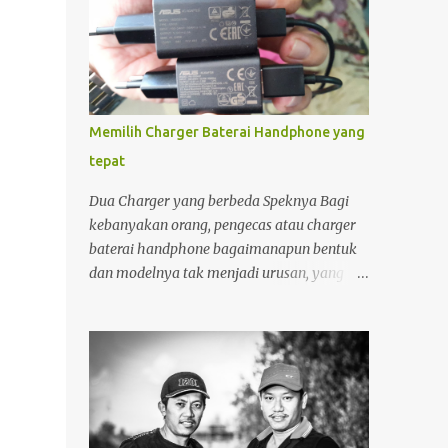
Memilih Charger Baterai Handphone yang
tepat
Dua Charger yang berbeda Speknya Bagi
kebanyakan orang, pengecas atau charger
baterai handphone bagaimanapun bentuk
dan modelnya tak menjadi urusan, yang
penting "colokan" (jack) nya pas dengan
"lubang " (terminal) yang ada di hanphone.
Kalau di rumah, yang gadget atau
smartphonenya memiliki terminal yang
sama biasanya charger ayah di pakai ibu,
charger adik dipakai kakak. Apalagi kalau
ditengah perjalanan kehabisan baterai,