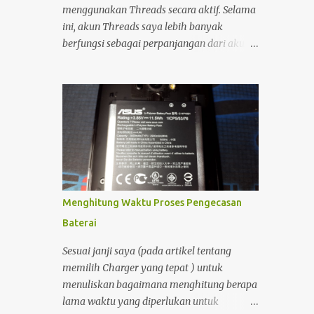
demikian, Komputer sangat sulit untuk
menggunakan Threads secara aktif. Selama
dibawa kemana-mana. Dan perlu diingat
ini, akun Threads saya lebih banyak
bahwa cadangan daya pada komputer
berfungsi sebagai perpanjangan dari akun
ketika listrik padam walaupun bisa
Instagram, sehingga setiap unggahan di
menggunakan UPS sangat minim sekali.
Instagram secara otomatis muncul juga di
Oleh Karena itulah saya masih
Threads. Interaksi yang saya lakukan di
membutuhkan Notebook sebagai
platform tersebut pun relatif minim.
penunjang produktifitas dan kreatifitas
Namun, sekitar setengah bulan yang lalu,
saya. Dengan adanya notebook, maka saya
saya mulai kembali aktif membuka dan
bisa semakin prod...
menggunakan Threads. Saat menjelajahi
berbagai postingan, saya menemukan
sesuatu yang menarik. Ada seorang pemilik
Menghitung Waktu Proses Pengecasan
akun yang menampilkan status bahwa
Baterai
akun Threads miliknya sudah terhubung
dengan Fediverse . Istilah tersebut cukup
Sesuai janji saya (pada artikel tentang
asing bagi saya, sehingga menimbulkan
memilih Charger yang tepat ) untuk
rasa penasaran.
menuliskan bagaimana menghitung berapa
lama waktu yang diperlukan untuk