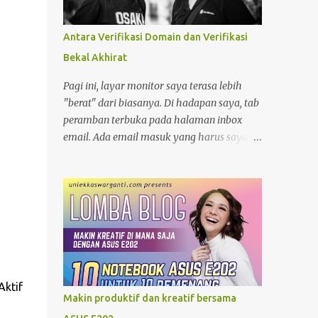
minjam charger di warung atau toko. nggak
tahu speknya asal maen colok-colokin.
Antara Verifikasi Domain dan Verifikasi
Bekal Akhirat
Pagi ini, layar monitor saya terasa lebih
"berat" dari biasanya. Di hadapan saya, tab
peramban terbuka pada halaman inbox
email. Ada email masuk yang harus saya
balas. sedikit urusan administratif dengan
hernawan.net ; sebuah proses verifikasi
kepemilikan yang cukup menyita perhatian.
Bagi seorang pengelola blog, domain bukan
sekadar alamat digital, melainkan identitas
dan rumah bagi pikiran-pikiran yang kita
bagikan. Moko dan Freddy Mungkin karena
terlalu fokus, garis-garis di kening saya
Aktif
tercetak jelas. Suasana ruangan yang
Makin produktif dan kreatif bersama
tenang membuat setiap ketukan jari di atas