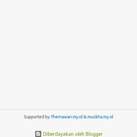
Supported by:
fhernawan.my.id
&
muzkha.my.id
Diberdayakan oleh Blogger