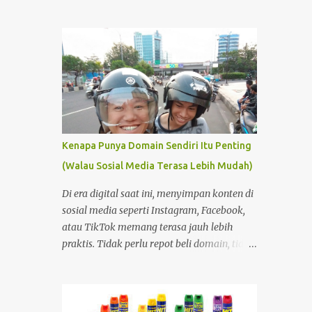
mengecas sebuah aki atau baterai..?
Sebenarnya ini bukan kasus baru, ini sudah
lama sekali. Sejak saya dan kawan2
Pemain Tamiya Mini4wd mulai
menggunakan baterai charge Ni Cd, Ni Mh
dll sebagai sumber daya penggerak motor
DC, banyak yang membuat pengecas
sendiri. kami sebelumnya menggunakan
baterai berjenis carbon atau alkali. Tetapi
Kenapa Punya Domain Sendiri Itu Penting
jika menggunakan betari carbon dan alkali
(Walau Sosial Media Terasa Lebih Mudah)
biayanya akan besar sekali untuk membeli
Baterai tersebut. dengan baterai cas, akan
Di era digital saat ini, menyimpan konten di
lebih mengirit keuangan. Selain itu, karena
sosial media seperti Instagram, Facebook,
pengecas di pasaran bisa sangat lama kalau
atau TikTok memang terasa jauh lebih
mengecas. ada yang 12 jam, ada juga yang 8
praktis. Tidak perlu repot beli domain, tidak
jam. Oleh karena ketidak puasan itu,
perlu memahami hosting, dan tidak perlu
kebanyakan dari kami membuat alat
pusing dengan pengaturan teknis. Tinggal
charger baterai sendiri. Dan yang terbaru
buat akun, lalu unggah—semuanya
sekarang ini ada yang 2 atau 1 jam saja.
langsung berjalan. Namun di balik