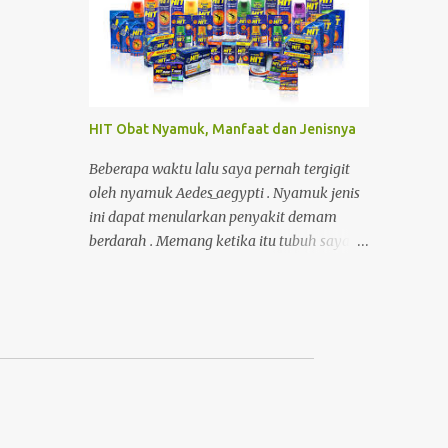
kemudahan itu, ada satu hal penting yang
sering terlupakan: kepemilikan dan kendali
atas konten . Foto Hanya Pemanis Postingan
HIT Obat Nyamuk, Manfaat dan Jenisnya
Beberapa waktu lalu saya pernah tergigit
oleh nyamuk Aedes_aegypti . Nyamuk jenis
ini dapat menularkan penyakit demam
berdarah . Memang ketika itu tubuh saya
sedang lemah/rentan, karena kekebalan
tubuh saya menurun baru habis demam,
kecapean kerja. Akibatnya, selama 6 hari
saya masuk ke rumah sakit untuk dirawat.