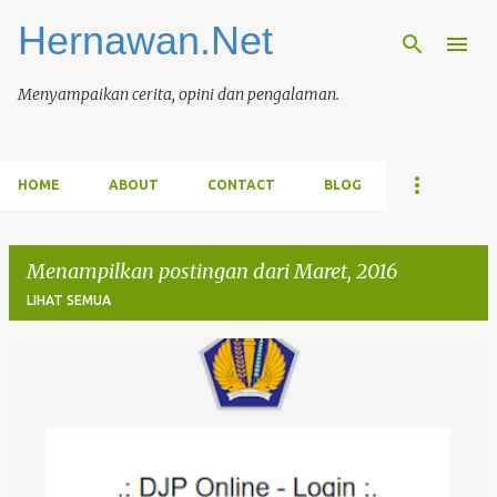
Hernawan.Net
Langsung ke konten utama
Menyampaikan cerita, opini dan pengalaman.
HOME
ABOUT
CONTACT
BLOG
Menampilkan postingan dari Maret, 2016
LIHAT SEMUA
P
o
s
t