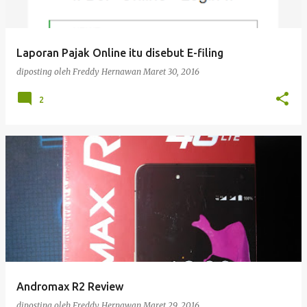
i
n
g
Laporan Pajak Online itu disebut E-filing
a
diposting oleh
Freddy Hernawan
Maret 30, 2016
n
2
Andromax R2 Review
diposting oleh
Freddy Hernawan
Maret 29, 2016