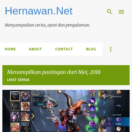
Hernawan.Net
Langsung ke konten utama
Menyampaikan cerita, opini dan pengalaman.
HOME
ABOUT
CONTACT
BLOG
Menampilkan postingan dari Mei, 2018
LIHAT SEMUA
P
o
s
t