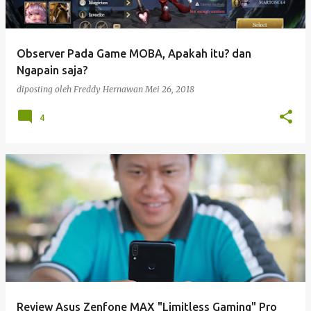
i
n
g
Observer Pada Game MOBA, Apakah itu? dan
a
Ngapain saja?
n
diposting oleh
Freddy Hernawan
Mei 26, 2018
4
Review Asus Zenfone MAX "Limitless Gaming" Pro