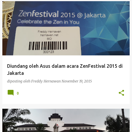
Diundang oleh Asus dalam acara ZenFestival 2015 di
Jakarta
diposting oleh
Freddy Hernawan
November 19, 2015
0