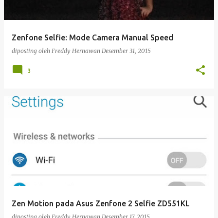
i
n
g
Zenfone Selfie: Mode Camera Manual Speed
a
diposting oleh
Freddy Hernawan
Desember 31, 2015
n
3
Zen Motion pada Asus Zenfone 2 Selfie ZD551KL
diposting oleh
Freddy Hernawan
Desember 17, 2015