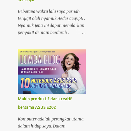
di warung atau toko. nggak tahu
speknya asal maen colok-colokin.
4
Mei
Beberapa waktu lalu saya pernah
tergigit oleh nyamuk Aedes_aegypti .
4
April
Nyamuk jenis ini dapat menularkan
4
Maret
penyakit demam berdarah .
Memang ketika itu tubuh saya
5
Januari
sedang lemah/rentan, karena
70
2022
kekebalan tubuh saya menurun
baru habis demam, kecapean kerja.
4
Desember
Akibatnya, selama 6 hari saya
3
November
masuk ke rumah sakit untuk
5
Oktober
dirawat.
22
September
Makin produktif dan kreatif
28
Agustus
bersama ASUS E202
2
Juli
Komputer adalah perangkat utama
1
Juni
dalam hidup saya. Dalam