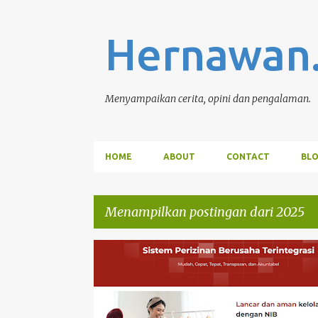
Hernawan
Menyampaikan cerita, opini dan pengalaman.
HOME
ABOUT
CONTACT
BL
Menampilkan postingan dari 2025
P
OSS
WEB
o
s