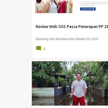
t
i
n
g
Review Web OSS Pasca Penerapan PP 2
a
n
diposting oleh
Hernawan.Net
Oktober 05, 2025
2
MEMPAWAH