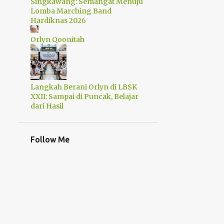
Singkawang: Semangat Menuju
25
2018
Lomba Marching Band
Hardiknas 2026
4
November
Orlyn Qoonitah
2
Agustus
1
Juli
1
Juni
Langkah Berani Orlyn di LBSK
XXII: Sampai di Puncak, Belajar
3
Mei
dari Hasil
10
April
1
Maret
Follow Me
2
Februari
1
Januari
47
2017
1
Desember
1
November