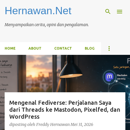
Hernawan.Net
Langsung ke konten utama
Menyampaikan cerita, opini dan pengalaman.
HOME
ABOUT
CONTACT
BLOG
P
o
s
t
i
Mengenal Fediverse: Perjalanan Saya
n
dari Threads ke Mastodon, Pixelfed, dan
g
WordPress
a
diposting oleh
Freddy Hernawan
Mei 31, 2026
n