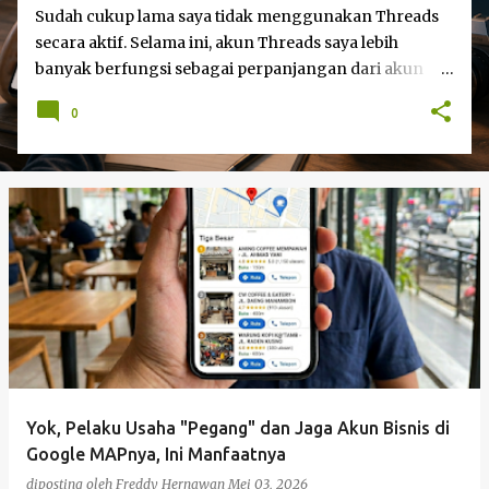
Sudah cukup lama saya tidak menggunakan Threads
secara aktif. Selama ini, akun Threads saya lebih
banyak berfungsi sebagai perpanjangan dari akun
Instagram, sehingga setiap unggahan di Instagram
0
secara otomatis muncul juga di Threads. Interaksi
yang saya lakukan di platform tersebut pun relatif
minim. Namun, sekitar setengah bulan yang lalu, saya
mulai kembali aktif membuka dan menggunakan
Threads. Saat menjelajahi berbagai postingan, saya
menemukan sesuatu yang menarik. Ada seorang
pemilik akun yang menampilkan status bahwa akun
Threads miliknya sudah terhubung dengan Fediverse .
Istilah tersebut cukup asing bagi saya, sehingga
menimbulkan rasa penasaran.
Yok, Pelaku Usaha "Pegang" dan Jaga Akun Bisnis di
Google MAPnya, Ini Manfaatnya
diposting oleh
Freddy Hernawan
Mei 03, 2026