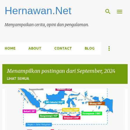
Hernawan.Net
Langsung ke konten utama
Menyampaikan cerita, opini dan pengalaman.
HOME
ABOUT
CONTACT
BLOG
Menampilkan postingan dari September, 2024
LIHAT SEMUA
P
o
s
t