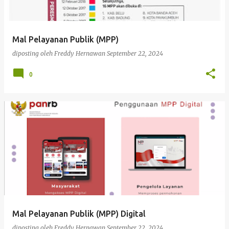
i
n
g
Mal Pelayanan Publik (MPP)
a
diposting oleh
Freddy Hernawan
September 22, 2024
n
0
Mal Pelayanan Publik (MPP) Digital
diposting oleh
Freddy Hernawan
September 22, 2024