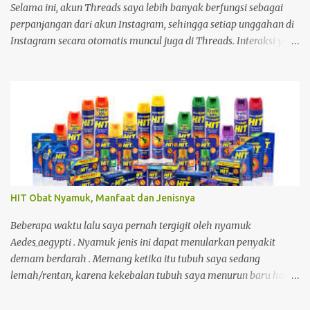
Selama ini, akun Threads saya lebih banyak berfungsi sebagai
perpanjangan dari akun Instagram, sehingga setiap unggahan di
Instagram secara otomatis muncul juga di Threads. Interaksi yang
saya lakukan di platform tersebut pun relatif minim. Namun,
sekitar setengah bulan yang lalu, saya mulai kembali aktif
membuka dan menggunakan Threads. Saat menjelajahi berbagai
postingan, saya menemukan sesuatu yang menarik. Ada seorang
pemilik akun yang menampilkan status bahwa akun Threads
miliknya sudah terhubung dengan Fediverse . Istilah tersebut
cukup asing bagi saya, sehingga menimbulkan rasa penasaran.
HIT Obat Nyamuk, Manfaat dan Jenisnya
Beberapa waktu lalu saya pernah tergigit oleh nyamuk
Aedes_aegypti . Nyamuk jenis ini dapat menularkan penyakit
demam berdarah . Memang ketika itu tubuh saya sedang
lemah/rentan, karena kekebalan tubuh saya menurun baru habis
demam, kecapean kerja. Akibatnya, selama 6 hari saya masuk ke
rumah sakit untuk dirawat.