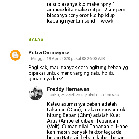
ia si biasanya klo make hpny 1
ampere kita make output 2 ampere
biasanya tcny eror klo hp idup
kadang nyentuh sendiri wkwk
BALAS
Putra Darmayasa
Minggu, 19 April 2020 pukul 08.26.00 WIB
Pagi kak, mau nanyak cara ngitung beban yg
dipakai untuk mencharging satu hp itu
gimana ya kak?
Freddy Hernawan
Rabu, 29 April 2020 pukul 05.07.00 WIB
Kalau asumsinya beban adalah
tahanan (Ohm), maka rumus untuk
hitung Beban (Ohm) adalah Kuat
Arus (Ampere) dibagi Tegangan
(Volt). Cuman nilai Tahanan di Hape
kan masih banyak faktor lagi.ada
beban Baterai, beban, kabel, beban