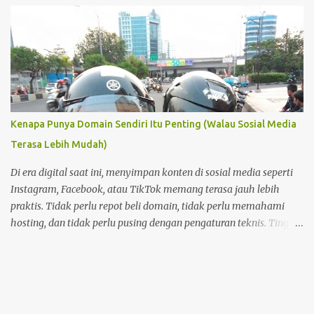
Kenapa Punya Domain Sendiri Itu Penting (Walau Sosial Media
Terasa Lebih Mudah)
Di era digital saat ini, menyimpan konten di sosial media seperti
Instagram, Facebook, atau TikTok memang terasa jauh lebih
praktis. Tidak perlu repot beli domain, tidak perlu memahami
hosting, dan tidak perlu pusing dengan pengaturan teknis. Tinggal
buat akun, lalu unggah—semuanya langsung berjalan. Namun di
balik kemudahan itu, ada satu hal penting yang sering
terlupakan: kepemilikan dan kendali atas konten . Foto Hanya
Pemanis Postingan