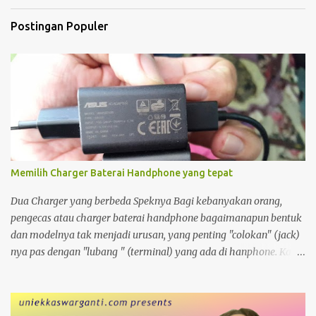
Postingan Populer
Memilih Charger Baterai Handphone yang tepat
Dua Charger yang berbeda Speknya Bagi kebanyakan orang,
pengecas atau charger baterai handphone bagaimanapun bentuk
dan modelnya tak menjadi urusan, yang penting "colokan" (jack)
nya pas dengan "lubang " (terminal) yang ada di hanphone. Kalau
di rumah, yang gadget atau smartphonenya memiliki terminal
yang sama biasanya charger ayah di pakai ibu, charger adik
dipakai kakak. Apalagi kalau ditengah perjalanan kehabisan