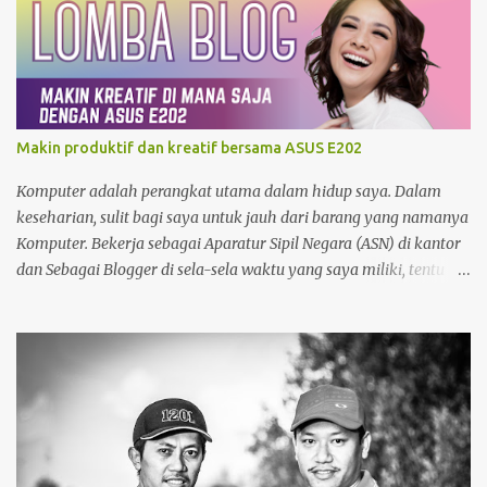
baterai, minjam charger di warung atau toko. nggak tahu
speknya asal maen colok-colokin.
Makin produktif dan kreatif bersama ASUS E202
Komputer adalah perangkat utama dalam hidup saya. Dalam
keseharian, sulit bagi saya untuk jauh dari barang yang namanya
Komputer. Bekerja sebagai Aparatur Sipil Negara (ASN) di kantor
dan Sebagai Blogger di sela-sela waktu yang saya miliki, tentu
menjadikan saya sangat bergantung dengan Komputer. Tak
hanya itu, sebagai seorang yang memiliki hobby fotografi ,
komputer juga saya gunakan untuk mengolah foto dan
mempublishnya ke social media yang saya miliki, memindahkan
foto dari kamera DSLR maupun foto dari Zenfone ke harddisk
External, Cloud Storage maupun backup ke DVD. So, Komputer
benar-benar sudah menjadi bagian hidup saya. Namun demikian,
Komputer sangat sulit untuk dibawa kemana-mana. Dan perlu