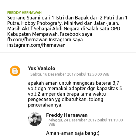
FREDDY HERNAWAN
Seorang Suami dari 1 Istri dan Bapak dari 2 Putri dan 1
Putra. Hobby Photografy, Mini4wd dan Jalan-jalan.
Masih Aktif Sebagai Abdi Negara di Salah satu OPD
Kabupaten Mempawah. Facebook saya
fb.com/fhernawan Instagram saya
instagram.com/fhernawan
Yus Vanlolo
K
Sabtu, 16 Desember 2017 pukul 12.50.00 WIB
o
apakah aman untuk mengecas baterai 3,7
volt dgn memakai adapter dgn kapasitas 5
m
volt 2 amper dan brapa lama waktu
e
pengecasan yg dibutuhkan. tolong
pencerahannya.
n
t
Freddy Hernawan
Minggu, 24 Desember 2017 pukul 11.19.00
a
WIB
r
Aman-aman saja bang :)