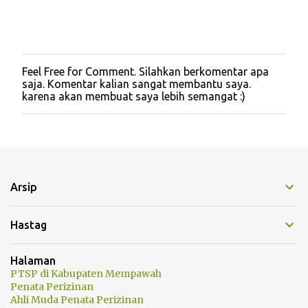
Feel Free for Comment. Silahkan berkomentar apa
P
saja. Komentar kalian sangat membantu saya.
o
karena akan membuat saya lebih semangat :)
s
t
i
n
g
K
o
m
Arsip
e
n
t
Hastag
a
r
Halaman
PTSP di Kabupaten Mempawah
Penata Perizinan
Ahli Muda Penata Perizinan