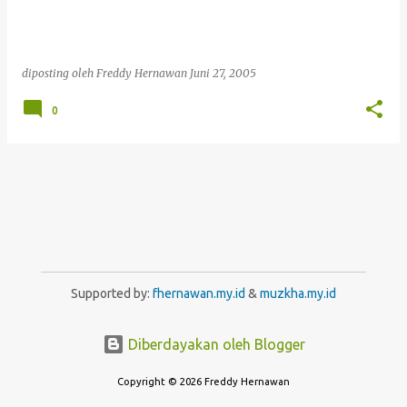
i
n
g
a
diposting oleh
Freddy Hernawan
Juni 27, 2005
n
0
Supported by:
fhernawan.my.id
&
muzkha.my.id
Diberdayakan oleh Blogger
Copyright © 2026 Freddy Hernawan