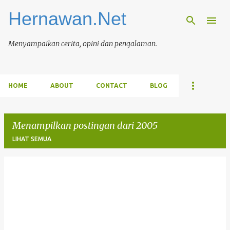
Hernawan.Net
Langsung ke konten utama
Menyampaikan cerita, opini dan pengalaman.
HOME
ABOUT
CONTACT
BLOG
Menampilkan postingan dari 2005
LIHAT SEMUA
P
o
s
t