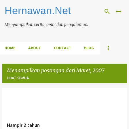
Hernawan.Net
Langsung ke konten utama
Menyampaikan cerita, opini dan pengalaman.
HOME
ABOUT
CONTACT
BLOG
Menampilkan postingan dari Maret, 2007
LIHAT SEMUA
P
o
s
t
Hampir 2 tahun