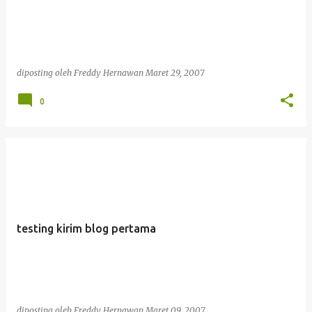
i
n
g
a
diposting oleh
Freddy Hernawan
Maret 29, 2007
n
0
testing kirim blog pertama
diposting oleh
Freddy Hernawan
Maret 09, 2007