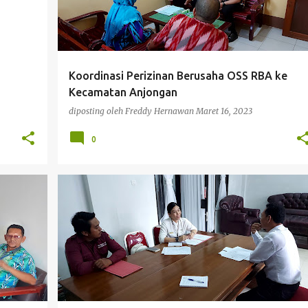
Koordinasi Perizinan Berusaha OSS RBA ke
Kecamatan Anjongan
diposting oleh
Freddy Hernawan
Maret 16, 2023
0
DPMKUKMPTSP
TAMU