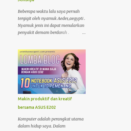
di warung atau toko. nggak tahu
Pelantikan Fungsional
speknya asal maen colok-colokin.
Penata Kelola Penanaman
Beberapa waktu lalu saya pernah
Moda...
tergigit oleh nyamuk Aedes_aegypti .
Nyamuk jenis ini dapat menularkan
Koordinasi Perizinan
Berusaha OSS RBA ke
penyakit demam berdarah .
Kecamatan...
Memang ketika itu tubuh saya
sedang lemah/rentan, karena
Koordinasi Perizinan
Berusaha ke Kecamatan
kekebalan tubuh saya menurun
Sungai ...
baru habis demam, kecapean kerja.
Akibatnya, selama 6 hari saya
Kedatangan Tamu dari
DPMPTSPTK Kabupaten
masuk ke rumah sakit untuk
Landak
dirawat.
5
Januari
Makin produktif dan kreatif
70
2022
bersama ASUS E202
4
Desember
Komputer adalah perangkat utama
3
November
dalam hidup saya. Dalam
5
Oktober