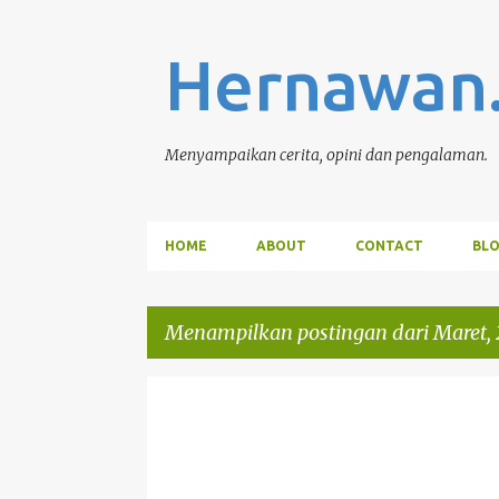
Hernawan
Menyampaikan cerita, opini dan pengalaman.
HOME
ABOUT
CONTACT
BL
Menampilkan postingan dari Maret,
P
DPMKUKMPTSP
PELANTIKAN
o
s