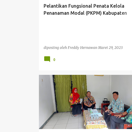
t
Pelantikan Fungsional Penata Kelola
i
Penanaman Modal (PKPM) Kabupaten
n
Mempawah
g
a
n
diposting oleh
Freddy Hernawan
Maret 29, 2023
0
DPMKUKMPTSP
PROGRAM2023
SUIPINYUH