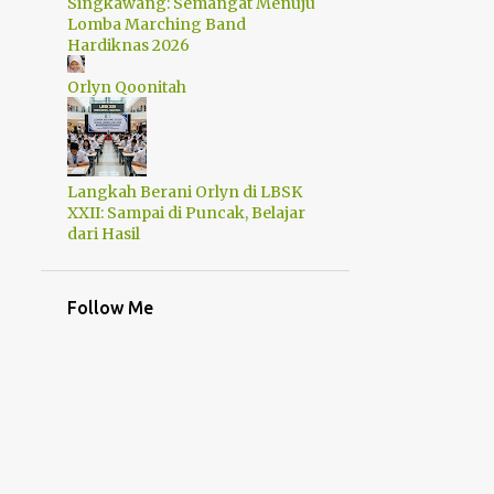
Singkawang: Semangat Menuju
1
Agustus
Lomba Marching Band
Hardiknas 2026
3
Juli
Orlyn Qoonitah
1
Juni
3
Februari
8
Januari
Langkah Berani Orlyn di LBSK
25
2018
XXII: Sampai di Puncak, Belajar
dari Hasil
4
November
2
Agustus
Follow Me
1
Juli
1
Juni
3
Mei
10
April
1
Maret