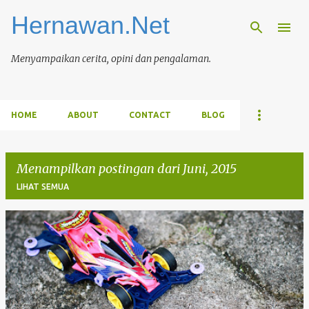
Hernawan.Net
Langsung ke konten utama
Menyampaikan cerita, opini dan pengalaman.
HOME
ABOUT
CONTACT
BLOG
Menampilkan postingan dari Juni, 2015
LIHAT SEMUA
P
o
s
t