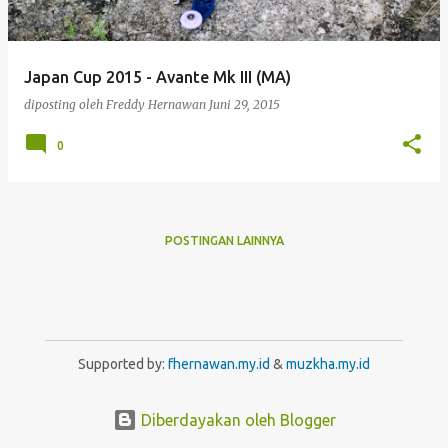
i
n
g
Japan Cup 2015 - Avante Mk III (MA)
a
diposting oleh
Freddy Hernawan
Juni 29, 2015
n
0
POSTINGAN LAINNYA
Supported by:
fhernawan.my.id
&
muzkha.my.id
Diberdayakan oleh Blogger