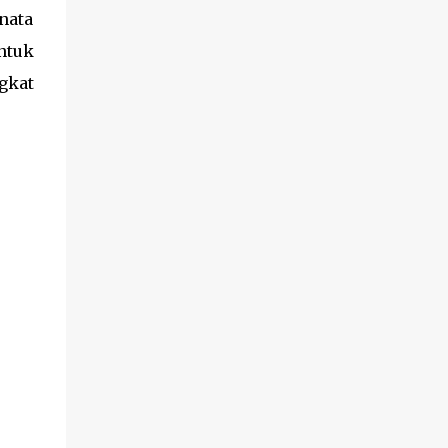
nata
ntuk
gkat