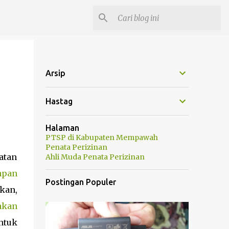
Arsip
Hastag
Halaman
PTSP di Kabupaten Mempawah
Penata Perizinan
atan
Ahli Muda Penata Perizinan
apan
Postingan Populer
kan,
akan
ntuk