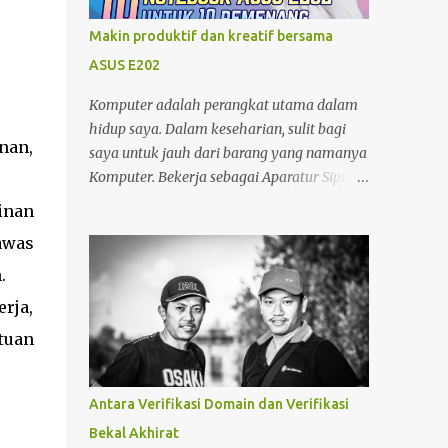
minjam charger di warung atau toko. nggak
tahu speknya asal maen colok-colokin.
Makin produktif dan kreatif bersama
ASUS E202
Komputer adalah perangkat utama dalam
hidup saya. Dalam keseharian, sulit bagi
nan,
saya untuk jauh dari barang yang namanya
Komputer. Bekerja sebagai Aparatur Sipil
Negara (ASN) di kantor dan Sebagai Blogger
inan
di sela-sela waktu yang saya miliki, tentu
awas
menjadikan saya sangat bergantung
dengan Komputer. Tak hanya itu, sebagai
.
seorang yang memiliki hobby fotografi ,
rja,
komputer juga saya gunakan untuk
tuan
mengolah foto dan mempublishnya ke
social media yang saya miliki,
memindahkan foto dari kamera DSLR
Antara Verifikasi Domain dan Verifikasi
maupun foto dari Zenfone ke harddisk
Bekal Akhirat
External, Cloud Storage maupun backup ke