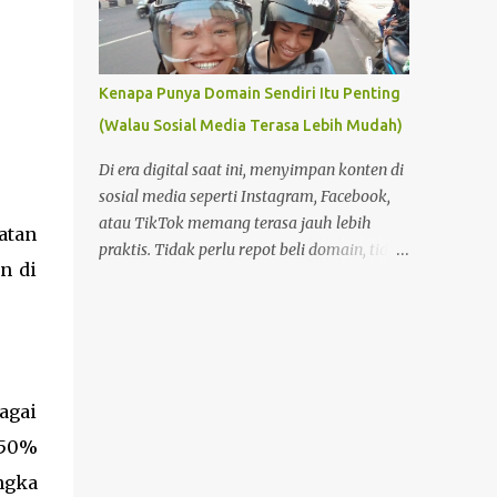
Kenapa Punya Domain Sendiri Itu Penting
(Walau Sosial Media Terasa Lebih Mudah)
Di era digital saat ini, menyimpan konten di
sosial media seperti Instagram, Facebook,
atau TikTok memang terasa jauh lebih
atan
praktis. Tidak perlu repot beli domain, tidak
n di
perlu memahami hosting, dan tidak perlu
pusing dengan pengaturan teknis. Tinggal
buat akun, lalu unggah—semuanya
langsung berjalan. Namun di balik
kemudahan itu, ada satu hal penting yang
sering terlupakan: kepemilikan dan kendali
agai
atas konten . Foto Hanya Pemanis Postingan
150%
ngka