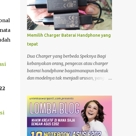
onal
nata
Memilih Charger Baterai Handphone yang
udah
tepat
Dua Charger yang berbeda Speknya Bagi
kebanyakan orang, pengecas atau charger
asi
baterai handphone bagaimanapun bentuk
dan modelnya tak menjadi urusan, yang
penting "colokan" (jack) nya pas dengan
22
"lubang " (terminal) yang ada di hanphone.
Kalau di rumah, yang gadget atau
smartphonenya memiliki terminal yang
si
sama biasanya charger ayah di pakai ibu,
charger adik dipakai kakak. Apalagi kalau
ditengah perjalanan kehabisan baterai,