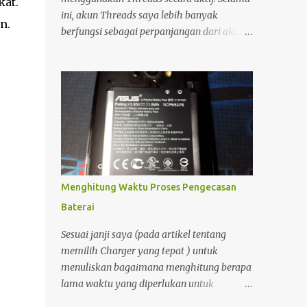
kat.
sedari tadi saya bangun.
ini, akun Threads saya lebih banyak
n.
berfungsi sebagai perpanjangan dari akun
Instagram, sehingga setiap unggahan di
Instagram secara otomatis muncul juga di
Threads. Interaksi yang saya lakukan di
platform tersebut pun relatif minim.
Namun, sekitar setengah bulan yang lalu,
saya mulai kembali aktif membuka dan
menggunakan Threads. Saat menjelajahi
berbagai postingan, saya menemukan
sesuatu yang menarik. Ada seorang pemilik
Menghitung Waktu Proses Pengecasan
akun yang menampilkan status bahwa
Baterai
akun Threads miliknya sudah terhubung
dengan Fediverse . Istilah tersebut cukup
Sesuai janji saya (pada artikel tentang
asing bagi saya, sehingga menimbulkan
memilih Charger yang tepat ) untuk
rasa penasaran.
menuliskan bagaimana menghitung berapa
lama waktu yang diperlukan untuk
mengecas sebuah aki atau baterai..?