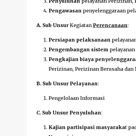
Penyuluhan
pelayanan Perizinan, 
Pengawasan
penyelenggaraan pela
A. Sub Unsur
Kegiatan
Perencanaan
:
Persiapan pelaksanaan
pelayanan
Pengembangan sistem
pelayanan 
Pengkajian biaya penyelenggara
Perizinan, Perizinan Berusaha dan
B. Sub Unsur Pelayanan
:
Pengelolaan Informasi
C. Sub Unsur Penyuluhan
:
Kajian partisipasi masyaraka
t pa