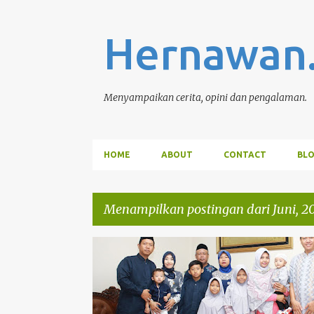
Hernawan
Menyampaikan cerita, opini dan pengalaman.
HOME
ABOUT
CONTACT
BL
Menampilkan postingan dari Juni, 2
P
LEBARAN
o
s