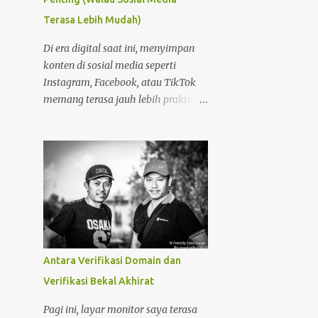
5
Januari
Terasa Lebih Mudah)
70
2022
Di era digital saat ini, menyimpan
4
Desember
konten di sosial media seperti
Instagram, Facebook, atau TikTok
3
November
memang terasa jauh lebih praktis.
5
Oktober
Tidak perlu repot beli domain, tidak
perlu memahami hosting, dan tidak
22
September
perlu pusing dengan pengaturan
28
Agustus
teknis. Tinggal buat akun, lalu
2
Juli
unggah—semuanya langsung
berjalan. Namun di balik
1
Juni
kemudahan itu, ada satu hal penting
1
Mei
yang sering terlupakan: kepemilikan
dan kendali atas konten . Foto
2
April
Antara Verifikasi Domain dan
Hanya Pemanis Postingan
Verifikasi Bekal Akhirat
2
Januari
16
2021
Pagi ini, layar monitor saya terasa