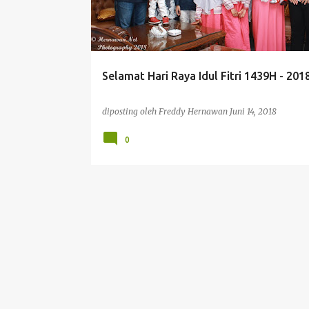
t
i
n
g
Selamat Hari Raya Idul Fitri 1439H - 201
a
n
diposting oleh
Freddy Hernawan
Juni 14, 2018
0