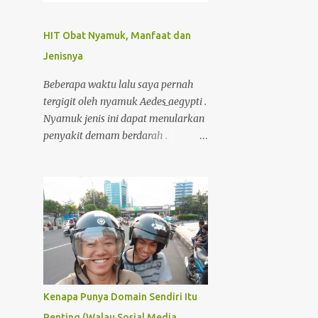
2
April
2
Januari
HIT Obat Nyamuk, Manfaat dan
85
2023
Jenisnya
7
Desember
Beberapa waktu lalu saya pernah
tergigit oleh nyamuk Aedes_aegypti .
11
November
Nyamuk jenis ini dapat menularkan
17
Oktober
penyakit demam berdarah .
Memang ketika itu tubuh saya
10
September
sedang lemah/rentan, karena
7
Agustus
kekebalan tubuh saya menurun
6
baru habis demam, kecapean kerja.
Juli
Akibatnya, selama 6 hari saya
10
Juni
masuk ke rumah sakit untuk
4
Mei
dirawat.
4
April
Kenapa Punya Domain Sendiri Itu
4
Maret
Penting (Walau Sosial Media