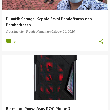
i
n
g
Dilantik Sebagai Kepala Seksi Pendaftaran dan
a
Pemberkasan
n
diposting oleh
Freddy Hernawan
Oktober 26, 2020
0
Bermimpi Punya Asus ROG Phone 3