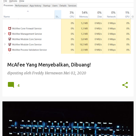
McAfee Yang Menyebalkan, Dibuang!
diposting oleh
Freddy Hernawan
Mei 02, 2020
4