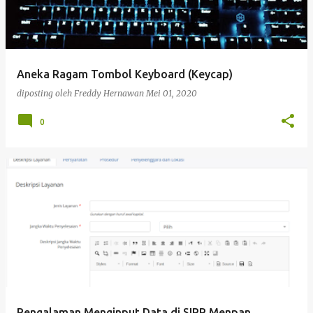
Aneka Ragam Tombol Keyboard (Keycap)
diposting oleh
Freddy Hernawan
Mei 01, 2020
0
Pengalaman Menginput Data di SIPP Menpan