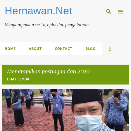
Hernawan.Net
Langsung ke konten utama
Menyampaikan cerita, opini dan pengalaman.
HOME
ABOUT
CONTACT
BLOG
Menampilkan postingan dari 2020
LIHAT SEMUA
P
o
s
t