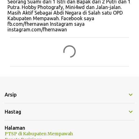
Seorang Suami dari 1 Istri dan Bapak dari 2 Putri dan 1
Putra. Hobby Photografy, Mini4wd dan Jalan-jalan.
Masih Aktif Sebagai Abdi Negara di Salah satu OPD
Kabupaten Mempawah. Facebook saya
fb.com/fhernawan Instagram saya
instagram.com/fhernawan
K
o
m
e
n
t
Arsip
a
r
Hastag
Halaman
PTSP di Kabupaten Mempawah