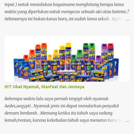
penunjang produktifitas dan kreatifitas saya. Dengan adanya
tepat ) untuk menuliskan bagaimana menghitung berapa lama
notebook, maka saya bisa semakin prod...
waktu yang diperlukan untuk mengecas sebuah aki atau baterai..?
Sebenarnya ini bukan kasus baru, ini sudah lama sekali. Sejak
saya dan kawan2 Pemain Tamiya Mini4wd mulai menggunakan
baterai charge Ni Cd, Ni Mh dll sebagai sumber daya penggerak
motor DC, banyak yang membuat pengecas sendiri. kami
sebelumnya menggunakan baterai berjenis carbon atau alkali.
Tetapi jika menggunakan betari carbon dan alkali biayanya akan
besar sekali untuk membeli Baterai tersebut. dengan baterai cas,
akan lebih mengirit keuangan. Selain itu, karena pengecas di
pasaran bisa sangat lama kalau mengecas. ada yang 12 jam, ada
juga yang 8 jam. Oleh karena ketidak puasan itu, kebanyakan
HIT Obat Nyamuk, Manfaat dan Jenisnya
dari kami membuat alat charger baterai sendiri. Dan yang
terbaru sekarang ini ada yang 2 atau 1 jam saja.
Beberapa waktu lalu saya pernah tergigit oleh nyamuk
Aedes_aegypti . Nyamuk jenis ini dapat menularkan penyakit
demam berdarah . Memang ketika itu tubuh saya sedang
lemah/rentan, karena kekebalan tubuh saya menurun baru habis
demam, kecapean kerja. Akibatnya, selama 6 hari saya masuk ke