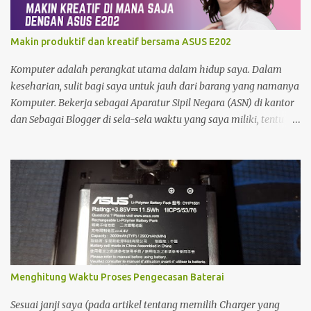
detak jam yang memburu waktu. Di tengah keseriusan itu, pintu
ruangan terbuka. Seorang kawan melangkah masuk, memecah
hening yang sedari tadi saya bangun.
Makin produktif dan kreatif bersama ASUS E202
Komputer adalah perangkat utama dalam hidup saya. Dalam
keseharian, sulit bagi saya untuk jauh dari barang yang namanya
Komputer. Bekerja sebagai Aparatur Sipil Negara (ASN) di kantor
dan Sebagai Blogger di sela-sela waktu yang saya miliki, tentu
menjadikan saya sangat bergantung dengan Komputer. Tak
hanya itu, sebagai seorang yang memiliki hobby fotografi ,
komputer juga saya gunakan untuk mengolah foto dan
mempublishnya ke social media yang saya miliki, memindahkan
foto dari kamera DSLR maupun foto dari Zenfone ke harddisk
External, Cloud Storage maupun backup ke DVD. So, Komputer
benar-benar sudah menjadi bagian hidup saya. Namun demikian,
Komputer sangat sulit untuk dibawa kemana-mana. Dan perlu
diingat bahwa cadangan daya pada komputer ketika listrik
Menghitung Waktu Proses Pengecasan Baterai
padam walaupun bisa menggunakan UPS sangat minim sekali.
Oleh Karena itulah saya masih membutuhkan Notebook sebagai
Sesuai janji saya (pada artikel tentang memilih Charger yang