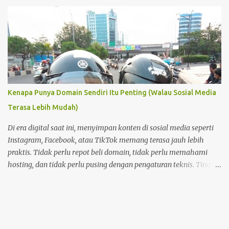
rumah sakit untuk dirawat.
Kenapa Punya Domain Sendiri Itu Penting (Walau Sosial Media
Terasa Lebih Mudah)
Di era digital saat ini, menyimpan konten di sosial media seperti
Instagram, Facebook, atau TikTok memang terasa jauh lebih
praktis. Tidak perlu repot beli domain, tidak perlu memahami
hosting, dan tidak perlu pusing dengan pengaturan teknis. Tinggal
buat akun, lalu unggah—semuanya langsung berjalan. Namun di
balik kemudahan itu, ada satu hal penting yang sering
terlupakan: kepemilikan dan kendali atas konten . Foto Hanya
Pemanis Postingan