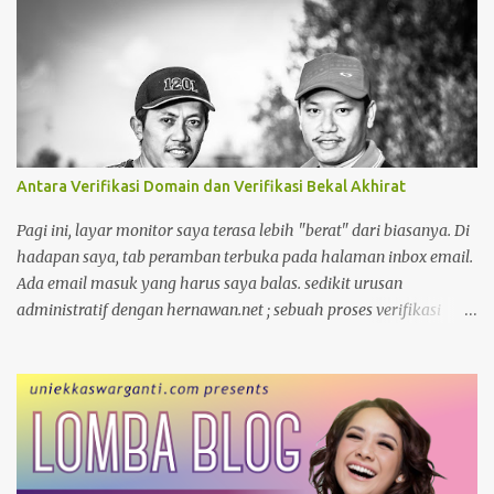
dipakai kakak. Apalagi kalau ditengah perjalanan kehabisan
baterai, minjam charger di warung atau toko. nggak tahu
speknya asal maen colok-colokin.
Antara Verifikasi Domain dan Verifikasi Bekal Akhirat
Pagi ini, layar monitor saya terasa lebih "berat" dari biasanya. Di
hadapan saya, tab peramban terbuka pada halaman inbox email.
Ada email masuk yang harus saya balas. sedikit urusan
administratif dengan hernawan.net ; sebuah proses verifikasi
kepemilikan yang cukup menyita perhatian. Bagi seorang
pengelola blog, domain bukan sekadar alamat digital, melainkan
identitas dan rumah bagi pikiran-pikiran yang kita bagikan.
Moko dan Freddy Mungkin karena terlalu fokus, garis-garis di
kening saya tercetak jelas. Suasana ruangan yang tenang
membuat setiap ketukan jari di atas keyboard terdengar seperti