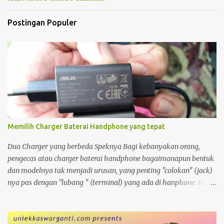
Postingan Populer
Memilih Charger Baterai Handphone yang tepat
Dua Charger yang berbeda Speknya Bagi kebanyakan orang,
pengecas atau charger baterai handphone bagaimanapun bentuk
dan modelnya tak menjadi urusan, yang penting "colokan" (jack)
nya pas dengan "lubang " (terminal) yang ada di hanphone. Kalau
di rumah, yang gadget atau smartphonenya memiliki terminal
yang sama biasanya charger ayah di pakai ibu, charger adik
dipakai kakak. Apalagi kalau ditengah perjalanan kehabisan