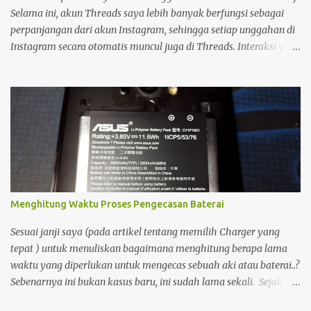
Selama ini, akun Threads saya lebih banyak berfungsi sebagai
perpanjangan dari akun Instagram, sehingga setiap unggahan di
Instagram secara otomatis muncul juga di Threads. Interaksi yang
saya lakukan di platform tersebut pun relatif minim. Namun,
sekitar setengah bulan yang lalu, saya mulai kembali aktif
membuka dan menggunakan Threads. Saat menjelajahi berbagai
postingan, saya menemukan sesuatu yang menarik. Ada seorang
pemilik akun yang menampilkan status bahwa akun Threads
miliknya sudah terhubung dengan Fediverse . Istilah tersebut
cukup asing bagi saya, sehingga menimbulkan rasa penasaran.
Menghitung Waktu Proses Pengecasan Baterai
Sesuai janji saya (pada artikel tentang memilih Charger yang
tepat ) untuk menuliskan bagaimana menghitung berapa lama
waktu yang diperlukan untuk mengecas sebuah aki atau baterai..?
Sebenarnya ini bukan kasus baru, ini sudah lama sekali. Sejak
saya dan kawan2 Pemain Tamiya Mini4wd mulai menggunakan