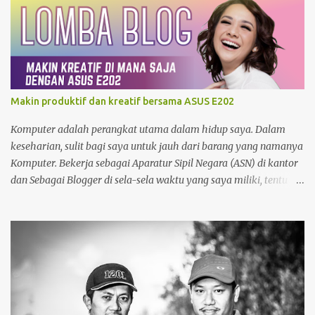
baterai, minjam charger di warung atau toko. nggak tahu
speknya asal maen colok-colokin.
Makin produktif dan kreatif bersama ASUS E202
Komputer adalah perangkat utama dalam hidup saya. Dalam
keseharian, sulit bagi saya untuk jauh dari barang yang namanya
Komputer. Bekerja sebagai Aparatur Sipil Negara (ASN) di kantor
dan Sebagai Blogger di sela-sela waktu yang saya miliki, tentu
menjadikan saya sangat bergantung dengan Komputer. Tak
hanya itu, sebagai seorang yang memiliki hobby fotografi ,
komputer juga saya gunakan untuk mengolah foto dan
mempublishnya ke social media yang saya miliki, memindahkan
foto dari kamera DSLR maupun foto dari Zenfone ke harddisk
External, Cloud Storage maupun backup ke DVD. So, Komputer
benar-benar sudah menjadi bagian hidup saya. Namun demikian,