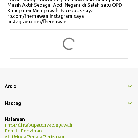
Masih Aktif Sebagai Abdi Negara di Salah satu OPD
Kabupaten Mempawah. Facebook saya
fb.com/fhernawan Instagram saya
instagram.com/fhernawan
K
o
m
e
n
t
Arsip
a
r
Hastag
Halaman
PTSP di Kabupaten Mempawah
Penata Perizinan
Ahli Muda Penata Perizinan