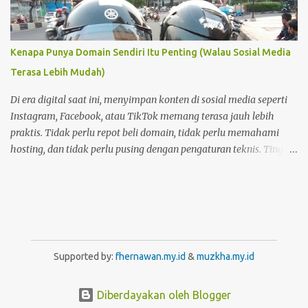
Kenapa Punya Domain Sendiri Itu Penting (Walau Sosial Media
Terasa Lebih Mudah)
Di era digital saat ini, menyimpan konten di sosial media seperti
Instagram, Facebook, atau TikTok memang terasa jauh lebih
praktis. Tidak perlu repot beli domain, tidak perlu memahami
hosting, dan tidak perlu pusing dengan pengaturan teknis. Tinggal
buat akun, lalu unggah—semuanya langsung berjalan. Namun di
balik kemudahan itu, ada satu hal penting yang sering
terlupakan: kepemilikan dan kendali atas konten . Foto Hanya
Pemanis Postingan
Supported by:
fhernawan.my.id
&
muzkha.my.id
Diberdayakan oleh Blogger