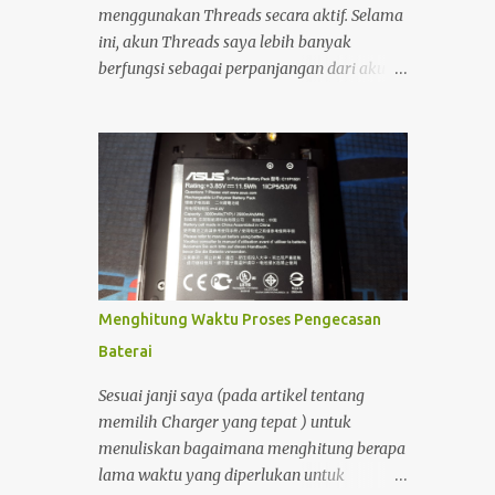
melangkah masuk, memecah hening yang
menggunakan Threads secara aktif. Selama
sedari tadi saya bangun.
ini, akun Threads saya lebih banyak
berfungsi sebagai perpanjangan dari akun
Instagram, sehingga setiap unggahan di
Instagram secara otomatis muncul juga di
Threads. Interaksi yang saya lakukan di
platform tersebut pun relatif minim.
Namun, sekitar setengah bulan yang lalu,
saya mulai kembali aktif membuka dan
menggunakan Threads. Saat menjelajahi
berbagai postingan, saya menemukan
sesuatu yang menarik. Ada seorang pemilik
Menghitung Waktu Proses Pengecasan
akun yang menampilkan status bahwa
Baterai
akun Threads miliknya sudah terhubung
dengan Fediverse . Istilah tersebut cukup
Sesuai janji saya (pada artikel tentang
asing bagi saya, sehingga menimbulkan
memilih Charger yang tepat ) untuk
rasa penasaran.
menuliskan bagaimana menghitung berapa
lama waktu yang diperlukan untuk