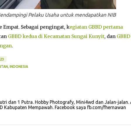
 Mendampingi Pelaku Usaha untuk mendapatkan NIB
e Empat. Sebagai pengingat, k
egiatan GBBD pertama
atan
GBBD kedua di Kecamatan Sungai Kunyit
, dan
GBBD
ongan
.
23
TAN, INDONESIA
utri dan 1 Putra. Hobby Photografy, Mini4wd dan Jalan-jalan. 
u OPD Kabupaten Mempawah. Facebook saya fb.com/fhernawan