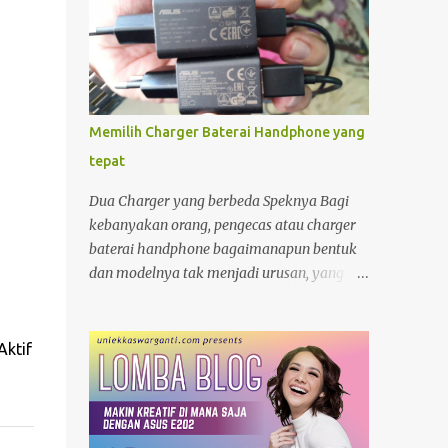
Memilih Charger Baterai Handphone yang
tepat
Dua Charger yang berbeda Speknya Bagi
kebanyakan orang, pengecas atau charger
baterai handphone bagaimanapun bentuk
dan modelnya tak menjadi urusan, yang
penting "colokan" (jack) nya pas dengan
"lubang " (terminal) yang ada di hanphone.
Kalau di rumah, yang gadget atau
Aktif
smartphonenya memiliki terminal yang
sama biasanya charger ayah di pakai ibu,
charger adik dipakai kakak. Apalagi kalau
ditengah perjalanan kehabisan baterai,