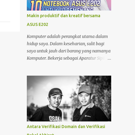
minjam charger di warung atau toko. nggak
tahu speknya asal maen colok-colokin.
Makin produktif dan kreatif bersama
ASUS E202
Komputer adalah perangkat utama dalam
hidup saya. Dalam keseharian, sulit bagi
saya untuk jauh dari barang yang namanya
Komputer. Bekerja sebagai Aparatur Sipil
Negara (ASN) di kantor dan Sebagai Blogger
di sela-sela waktu yang saya miliki, tentu
menjadikan saya sangat bergantung
dengan Komputer. Tak hanya itu, sebagai
seorang yang memiliki hobby fotografi ,
komputer juga saya gunakan untuk
mengolah foto dan mempublishnya ke
social media yang saya miliki,
memindahkan foto dari kamera DSLR
Antara Verifikasi Domain dan Verifikasi
maupun foto dari Zenfone ke harddisk