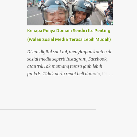
Kenapa Punya Domain Sendiri Itu Penting
(Walau Sosial Media Terasa Lebih Mudah)
Di era digital saat ini, menyimpan konten di
sosial media seperti Instagram, Facebook,
atau TikTok memang terasa jauh lebih
praktis. Tidak perlu repot beli domain, tidak
perlu memahami hosting, dan tidak perlu
pusing dengan pengaturan teknis. Tinggal
buat akun, lalu unggah—semuanya
langsung berjalan. Namun di balik
kemudahan itu, ada satu hal penting yang
sering terlupakan: kepemilikan dan kendali
atas konten . Foto Hanya Pemanis Postingan