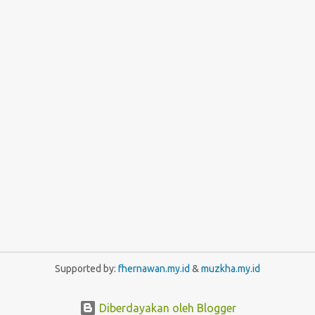
Supported by:
fhernawan.my.id
&
muzkha.my.id
Diberdayakan oleh Blogger