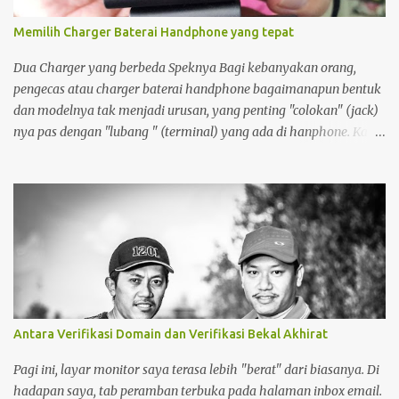
Memilih Charger Baterai Handphone yang tepat
Dua Charger yang berbeda Speknya Bagi kebanyakan orang,
pengecas atau charger baterai handphone bagaimanapun bentuk
dan modelnya tak menjadi urusan, yang penting "colokan" (jack)
nya pas dengan "lubang " (terminal) yang ada di hanphone. Kalau
di rumah, yang gadget atau smartphonenya memiliki terminal
yang sama biasanya charger ayah di pakai ibu, charger adik
dipakai kakak. Apalagi kalau ditengah perjalanan kehabisan
baterai, minjam charger di warung atau toko. nggak tahu
speknya asal maen colok-colokin.
Antara Verifikasi Domain dan Verifikasi Bekal Akhirat
Pagi ini, layar monitor saya terasa lebih "berat" dari biasanya. Di
hadapan saya, tab peramban terbuka pada halaman inbox email.