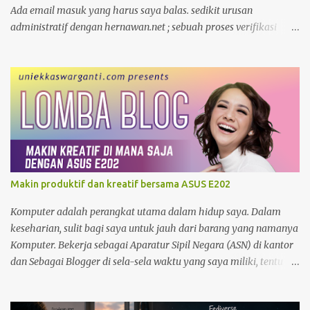
Ada email masuk yang harus saya balas. sedikit urusan
administratif dengan hernawan.net ; sebuah proses verifikasi
kepemilikan yang cukup menyita perhatian. Bagi seorang
pengelola blog, domain bukan sekadar alamat digital, melainkan
identitas dan rumah bagi pikiran-pikiran yang kita bagikan.
Moko dan Freddy Mungkin karena terlalu fokus, garis-garis di
kening saya tercetak jelas. Suasana ruangan yang tenang
membuat setiap ketukan jari di atas keyboard terdengar seperti
detak jam yang memburu waktu. Di tengah keseriusan itu, pintu
ruangan terbuka. Seorang kawan melangkah masuk, memecah
hening yang sedari tadi saya bangun.
Makin produktif dan kreatif bersama ASUS E202
Komputer adalah perangkat utama dalam hidup saya. Dalam
keseharian, sulit bagi saya untuk jauh dari barang yang namanya
Komputer. Bekerja sebagai Aparatur Sipil Negara (ASN) di kantor
dan Sebagai Blogger di sela-sela waktu yang saya miliki, tentu
menjadikan saya sangat bergantung dengan Komputer. Tak
hanya itu, sebagai seorang yang memiliki hobby fotografi ,