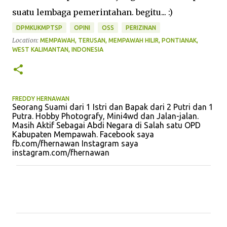
suatu lembaga pemerintahan. begitu... :)
DPMKUKMPTSP
OPINI
OSS
PERIZINAN
Location:
MEMPAWAH, TERUSAN, MEMPAWAH HILIR, PONTIANAK,
WEST KALIMANTAN, INDONESIA
FREDDY HERNAWAN
Seorang Suami dari 1 Istri dan Bapak dari 2 Putri dan 1
Putra. Hobby Photografy, Mini4wd dan Jalan-jalan.
Masih Aktif Sebagai Abdi Negara di Salah satu OPD
Kabupaten Mempawah. Facebook saya
fb.com/fhernawan Instagram saya
instagram.com/fhernawan
K
o
m
e