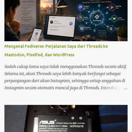
komputer juga saya gunakan untuk mengolah foto dan
mempublishnya ke social media yang saya miliki, memindahkan
foto dari kamera DSLR maupun foto dari Zenfone ke harddisk
External, Cloud Storage maupun backup ke DVD. So, Komputer
benar-benar sudah menjadi bagian hidup saya. Namun demikian,
Komputer sangat sulit untuk dibawa kemana-mana. Dan perlu
diingat bahwa cadangan daya pada komputer ketika listrik
Mengenal Fediverse: Perjalanan Saya dari Threads ke
padam walaupun bisa menggunakan UPS sangat minim sekali.
Mastodon, Pixelfed, dan WordPress
Oleh Karena itulah saya masih membutuhkan Notebook sebagai
penunjang produktifitas dan kreatifitas saya. Dengan adanya
Sudah cukup lama saya tidak menggunakan Threads secara aktif.
notebook, maka saya bisa semakin prod...
Selama ini, akun Threads saya lebih banyak berfungsi sebagai
perpanjangan dari akun Instagram, sehingga setiap unggahan di
Instagram secara otomatis muncul juga di Threads. Interaksi yang
saya lakukan di platform tersebut pun relatif minim. Namun,
sekitar setengah bulan yang lalu, saya mulai kembali aktif
membuka dan menggunakan Threads. Saat menjelajahi berbagai
postingan, saya menemukan sesuatu yang menarik. Ada seorang
pemilik akun yang menampilkan status bahwa akun Threads
miliknya sudah terhubung dengan Fediverse . Istilah tersebut