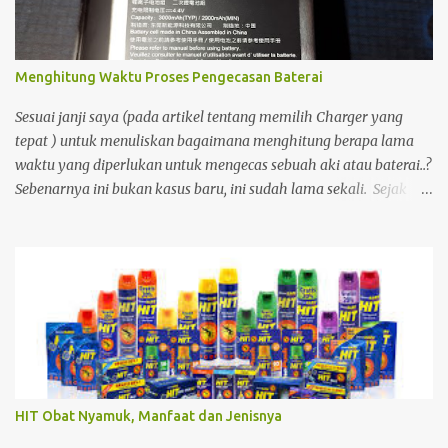
cukup asing bagi saya, sehingga menimbulkan rasa penasaran.
Menghitung Waktu Proses Pengecasan Baterai
Sesuai janji saya (pada artikel tentang memilih Charger yang
tepat ) untuk menuliskan bagaimana menghitung berapa lama
waktu yang diperlukan untuk mengecas sebuah aki atau baterai..?
Sebenarnya ini bukan kasus baru, ini sudah lama sekali. Sejak
saya dan kawan2 Pemain Tamiya Mini4wd mulai menggunakan
baterai charge Ni Cd, Ni Mh dll sebagai sumber daya penggerak
motor DC, banyak yang membuat pengecas sendiri. kami
sebelumnya menggunakan baterai berjenis carbon atau alkali.
Tetapi jika menggunakan betari carbon dan alkali biayanya akan
besar sekali untuk membeli Baterai tersebut. dengan baterai cas,
akan lebih mengirit keuangan. Selain itu, karena pengecas di
pasaran bisa sangat lama kalau mengecas. ada yang 12 jam, ada
juga yang 8 jam. Oleh karena ketidak puasan itu, kebanyakan
HIT Obat Nyamuk, Manfaat dan Jenisnya
dari kami membuat alat charger baterai sendiri. Dan yang