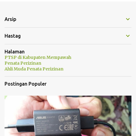
n
t
Arsip
a
r
Hastag
Halaman
PTSP di Kabupaten Mempawah
Penata Perizinan
Ahli Muda Penata Perizinan
Postingan Populer