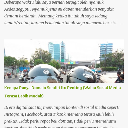
terbaru sekarang ini ada yang 2 atau 1 jam saja.
Beberapa waktu lalu saya pernah tergigit oleh nyamuk
Aedes_aegypti . Nyamuk jenis ini dapat menularkan penyakit
demam berdarah . Memang ketika itu tubuh saya sedang
lemah/rentan, karena kekebalan tubuh saya menurun baru habis
demam, kecapean kerja. Akibatnya, selama 6 hari saya masuk ke
rumah sakit untuk dirawat.
Kenapa Punya Domain Sendiri Itu Penting (Walau Sosial Media
Terasa Lebih Mudah)
Di era digital saat ini, menyimpan konten di sosial media seperti
Instagram, Facebook, atau TikTok memang terasa jauh lebih
praktis. Tidak perlu repot beli domain, tidak perlu memahami