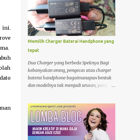
ini.
rove
Memilih Charger Baterai Handphone yang
ima.
tepat
mbuh
Dua Charger yang berbeda Speknya Bagi
olah
kebanyakan orang, pengecas atau charger
dato
baterai handphone bagaimanapun bentuk
dan modelnya tak menjadi urusan, yang
penting "colokan" (jack) nya pas dengan
"lubang " (terminal) yang ada di hanphone.
aman
Kalau di rumah, yang gadget atau
smartphonenya memiliki terminal yang
sama biasanya charger ayah di pakai ibu,
charger adik dipakai kakak. Apalagi kalau
ditengah perjalanan kehabisan baterai,