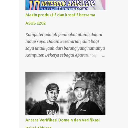
minjam charger di warung atau toko. nggak
tahu speknya asal maen colok-colokin.
Makin produktif dan kreatif bersama
ASUS E202
Komputer adalah perangkat utama dalam
hidup saya. Dalam keseharian, sulit bagi
saya untuk jauh dari barang yang namanya
Komputer. Bekerja sebagai Aparatur Sipil
Negara (ASN) di kantor dan Sebagai Blogger
di sela-sela waktu yang saya miliki, tentu
menjadikan saya sangat bergantung
dengan Komputer. Tak hanya itu, sebagai
seorang yang memiliki hobby fotografi ,
komputer juga saya gunakan untuk
mengolah foto dan mempublishnya ke
social media yang saya miliki,
memindahkan foto dari kamera DSLR
Antara Verifikasi Domain dan Verifikasi
maupun foto dari Zenfone ke harddisk