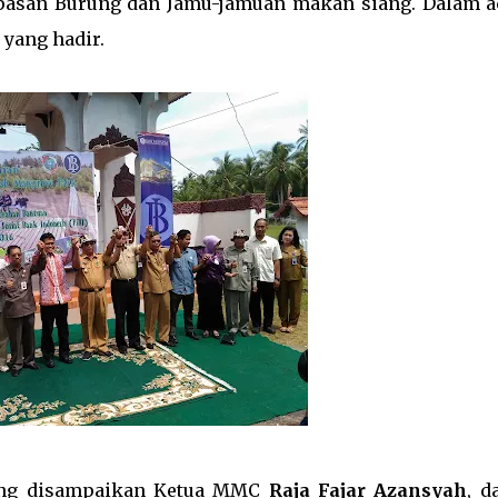
pasan Burung dan Jamu-jamuan makan siang. Dalam a
 yang hadir.
yang disampaikan Ketua MMC
Raja Fajar Azansyah
, d