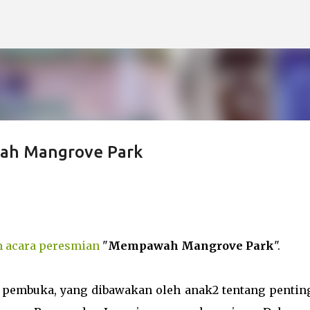
Langsung ke konten utama
ah Mangrove Park
m acara peresmian
"
Mempawah Mangrove Park
".
an pembuka, yang dibawakan oleh anak2 tentang pentin