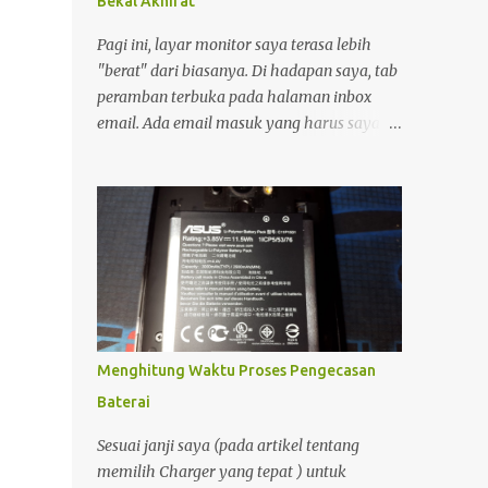
Bekal Akhirat
External, Cloud Storage maupun backup ke
DVD. So, Komputer benar-benar sudah
Pagi ini, layar monitor saya terasa lebih
menjadi bagian hidup saya. Namun
"berat" dari biasanya. Di hadapan saya, tab
demikian, Komputer sangat sulit untuk
peramban terbuka pada halaman inbox
dibawa kemana-mana. Dan perlu diingat
email. Ada email masuk yang harus saya
bahwa cadangan daya pada komputer
balas. sedikit urusan administratif dengan
ketika listrik padam walaupun bisa
hernawan.net ; sebuah proses verifikasi
menggunakan UPS sangat minim sekali.
kepemilikan yang cukup menyita perhatian.
Oleh Karena itulah saya masih
Bagi seorang pengelola blog, domain bukan
membutuhkan Notebook sebagai
sekadar alamat digital, melainkan identitas
penunjang produktifitas dan kreatifitas
dan rumah bagi pikiran-pikiran yang kita
saya. Dengan adanya notebook, maka saya
bagikan. Moko dan Freddy Mungkin karena
bisa semakin prod...
terlalu fokus, garis-garis di kening saya
tercetak jelas. Suasana ruangan yang
Menghitung Waktu Proses Pengecasan
tenang membuat setiap ketukan jari di atas
Baterai
keyboard terdengar seperti detak jam yang
memburu waktu. Di tengah keseriusan itu,
Sesuai janji saya (pada artikel tentang
pintu ruangan terbuka. Seorang kawan
memilih Charger yang tepat ) untuk