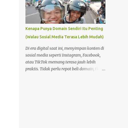
Kenapa Punya Domain Sendiri Itu Penting
(Walau Sosial Media Terasa Lebih Mudah)
Di era digital saat ini, menyimpan konten di
sosial media seperti Instagram, Facebook,
atau TikTok memang terasa jauh lebih
praktis. Tidak perlu repot beli domain, tidak
perlu memahami hosting, dan tidak perlu
pusing dengan pengaturan teknis. Tinggal
buat akun, lalu unggah—semuanya
langsung berjalan. Namun di balik
kemudahan itu, ada satu hal penting yang
sering terlupakan: kepemilikan dan kendali
atas konten . Foto Hanya Pemanis Postingan