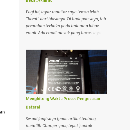
Bekal Akhirat
External, Cloud Storage maupun backup ke
DVD. So, Komputer benar-benar sudah
Pagi ini, layar monitor saya terasa lebih
menjadi bagian hidup saya. Namun
"berat" dari biasanya. Di hadapan saya, tab
demikian, Komputer sangat sulit untuk
peramban terbuka pada halaman inbox
dibawa kemana-mana. Dan perlu diingat
email. Ada email masuk yang harus saya
bahwa cadangan daya pada komputer
balas. sedikit urusan administratif dengan
ketika listrik padam walaupun bisa
hernawan.net ; sebuah proses verifikasi
menggunakan UPS sangat minim sekali.
kepemilikan yang cukup menyita perhatian.
Oleh Karena itulah saya masih
Bagi seorang pengelola blog, domain bukan
membutuhkan Notebook sebagai
sekadar alamat digital, melainkan identitas
penunjang produktifitas dan kreatifitas
dan rumah bagi pikiran-pikiran yang kita
saya. Dengan adanya notebook, maka saya
bagikan. Moko dan Freddy Mungkin karena
bisa semakin prod...
terlalu fokus, garis-garis di kening saya
tercetak jelas. Suasana ruangan yang
Menghitung Waktu Proses Pengecasan
tenang membuat setiap ketukan jari di atas
Baterai
keyboard terdengar seperti detak jam yang
wan
memburu waktu. Di tengah keseriusan itu,
Sesuai janji saya (pada artikel tentang
pintu ruangan terbuka. Seorang kawan
memilih Charger yang tepat ) untuk