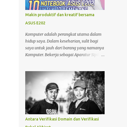
minjam charger di warung atau toko. nggak
tahu speknya asal maen colok-colokin.
Makin produktif dan kreatif bersama
ASUS E202
Komputer adalah perangkat utama dalam
hidup saya. Dalam keseharian, sulit bagi
saya untuk jauh dari barang yang namanya
Komputer. Bekerja sebagai Aparatur Sipil
Negara (ASN) di kantor dan Sebagai Blogger
di sela-sela waktu yang saya miliki, tentu
menjadikan saya sangat bergantung
dengan Komputer. Tak hanya itu, sebagai
seorang yang memiliki hobby fotografi ,
komputer juga saya gunakan untuk
mengolah foto dan mempublishnya ke
social media yang saya miliki,
memindahkan foto dari kamera DSLR
Antara Verifikasi Domain dan Verifikasi
maupun foto dari Zenfone ke harddisk