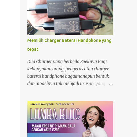
Memilih Charger Baterai Handphone yang
tepat
Dua Charger yang berbeda Speknya Bagi
kebanyakan orang, pengecas atau charger
baterai handphone bagaimanapun bentuk
dan modelnya tak menjadi urusan, yang
penting "colokan" (jack) nya pas dengan
"lubang " (terminal) yang ada di hanphone.
Kalau di rumah, yang gadget atau
smartphonenya memiliki terminal yang
sama biasanya charger ayah di pakai ibu,
charger adik dipakai kakak. Apalagi kalau
ditengah perjalanan kehabisan baterai,