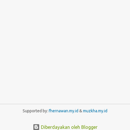
Supported by:
fhernawan.my.id
&
muzkha.my.id
Diberdayakan oleh Blogger