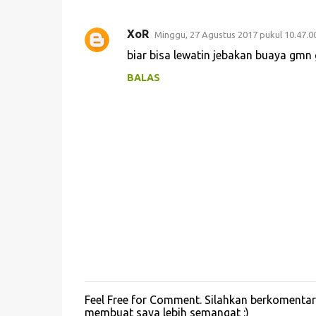
XoR
Minggu, 27 Agustus 2017 pukul 10.47.0
K
biar bisa lewatin jebakan buaya gmn
o
BALAS
m
e
n
t
a
r
Feel Free for Comment. Silahkan berkomenta
P
membuat saya lebih semangat :)