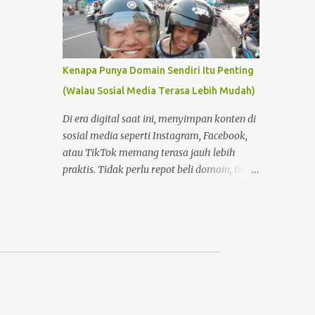
Kenapa Punya Domain Sendiri Itu Penting
(Walau Sosial Media Terasa Lebih Mudah)
Di era digital saat ini, menyimpan konten di
sosial media seperti Instagram, Facebook,
atau TikTok memang terasa jauh lebih
praktis. Tidak perlu repot beli domain, tidak
perlu memahami hosting, dan tidak perlu
pusing dengan pengaturan teknis. Tinggal
buat akun, lalu unggah—semuanya
langsung berjalan. Namun di balik
kemudahan itu, ada satu hal penting yang
sering terlupakan: kepemilikan dan kendali
atas konten . Foto Hanya Pemanis Postingan