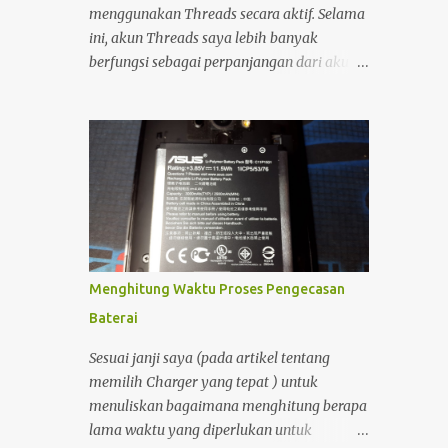
demikian, Komputer sangat sulit untuk
menggunakan Threads secara aktif. Selama
dibawa kemana-mana. Dan perlu diingat
ini, akun Threads saya lebih banyak
bahwa cadangan daya pada komputer
berfungsi sebagai perpanjangan dari akun
ketika listrik padam walaupun bisa
Instagram, sehingga setiap unggahan di
menggunakan UPS sangat minim sekali.
Instagram secara otomatis muncul juga di
Oleh Karena itulah saya masih
Threads. Interaksi yang saya lakukan di
membutuhkan Notebook sebagai
platform tersebut pun relatif minim.
penunjang produktifitas dan kreatifitas
Namun, sekitar setengah bulan yang lalu,
saya. Dengan adanya notebook, maka saya
saya mulai kembali aktif membuka dan
bisa semakin prod...
menggunakan Threads. Saat menjelajahi
berbagai postingan, saya menemukan
sesuatu yang menarik. Ada seorang pemilik
Menghitung Waktu Proses Pengecasan
akun yang menampilkan status bahwa
Baterai
akun Threads miliknya sudah terhubung
dengan Fediverse . Istilah tersebut cukup
Sesuai janji saya (pada artikel tentang
asing bagi saya, sehingga menimbulkan
memilih Charger yang tepat ) untuk
rasa penasaran.
menuliskan bagaimana menghitung berapa
lama waktu yang diperlukan untuk