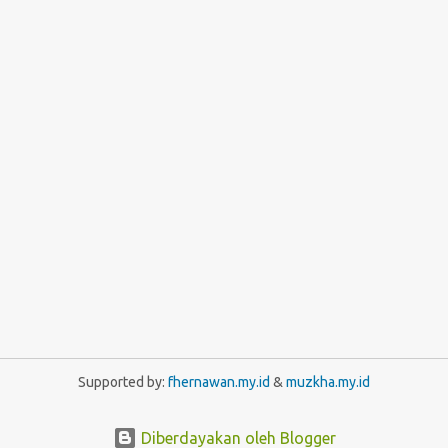
Supported by:
fhernawan.my.id
&
muzkha.my.id
Diberdayakan oleh Blogger