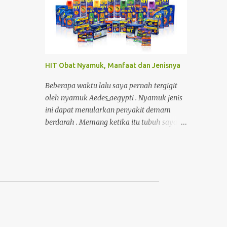
kemudahan itu, ada satu hal penting yang
sering terlupakan: kepemilikan dan kendali
atas konten . Foto Hanya Pemanis Postingan
HIT Obat Nyamuk, Manfaat dan Jenisnya
Beberapa waktu lalu saya pernah tergigit
oleh nyamuk Aedes_aegypti . Nyamuk jenis
ini dapat menularkan penyakit demam
berdarah . Memang ketika itu tubuh saya
sedang lemah/rentan, karena kekebalan
tubuh saya menurun baru habis demam,
kecapean kerja. Akibatnya, selama 6 hari
saya masuk ke rumah sakit untuk dirawat.