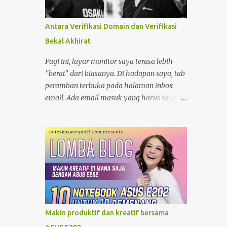
minjam charger di warung atau toko. nggak
tahu speknya asal maen colok-colokin.
Antara Verifikasi Domain dan Verifikasi
Bekal Akhirat
Pagi ini, layar monitor saya terasa lebih
"berat" dari biasanya. Di hadapan saya, tab
peramban terbuka pada halaman inbox
email. Ada email masuk yang harus saya
balas. sedikit urusan administratif dengan
hernawan.net ; sebuah proses verifikasi
kepemilikan yang cukup menyita perhatian.
Bagi seorang pengelola blog, domain bukan
sekadar alamat digital, melainkan identitas
dan rumah bagi pikiran-pikiran yang kita
bagikan. Moko dan Freddy Mungkin karena
terlalu fokus, garis-garis di kening saya
tercetak jelas. Suasana ruangan yang
Makin produktif dan kreatif bersama
tenang membuat setiap ketukan jari di atas