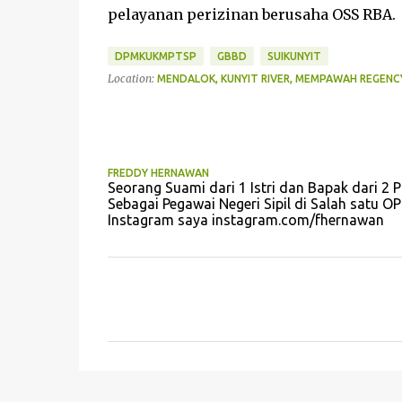
pelayanan perizinan berusaha OSS RBA.
DPMKUKMPTSP
GBBD
SUIKUNYIT
Location:
MENDALOK, KUNYIT RIVER, MEMPAWAH REGENCY
FREDDY HERNAWAN
Seorang Suami dari 1 Istri dan Bapak dari 2 P
Sebagai Pegawai Negeri Sipil di Salah sat
Instagram saya instagram.com/fhernawan
K
o
m
e
n