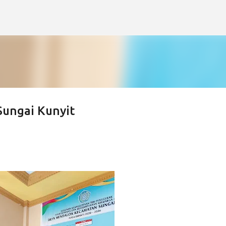
Langsung ke konten utama
ungai Kunyit