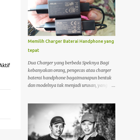
Memilih Charger Baterai Handphone yang
tepat
Dua Charger yang berbeda Speknya Bagi
Aktif
kebanyakan orang, pengecas atau charger
baterai handphone bagaimanapun bentuk
dan modelnya tak menjadi urusan, yang
penting "colokan" (jack) nya pas dengan
"lubang " (terminal) yang ada di hanphone.
Kalau di rumah, yang gadget atau
smartphonenya memiliki terminal yang
sama biasanya charger ayah di pakai ibu,
charger adik dipakai kakak. Apalagi kalau
ditengah perjalanan kehabisan baterai,