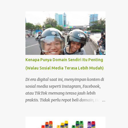
mengecas sebuah aki atau baterai..?
Sebenarnya ini bukan kasus baru, ini sudah
lama sekali. Sejak saya dan kawan2
Pemain Tamiya Mini4wd mulai
menggunakan baterai charge Ni Cd, Ni Mh
dll sebagai sumber daya penggerak motor
DC, banyak yang membuat pengecas
sendiri. kami sebelumnya menggunakan
baterai berjenis carbon atau alkali. Tetapi
Kenapa Punya Domain Sendiri Itu Penting
jika menggunakan betari carbon dan alkali
(Walau Sosial Media Terasa Lebih Mudah)
biayanya akan besar sekali untuk membeli
Baterai tersebut. dengan baterai cas, akan
Di era digital saat ini, menyimpan konten di
lebih mengirit keuangan. Selain itu, karena
sosial media seperti Instagram, Facebook,
pengecas di pasaran bisa sangat lama kalau
atau TikTok memang terasa jauh lebih
mengecas. ada yang 12 jam, ada juga yang 8
praktis. Tidak perlu repot beli domain, tidak
jam. Oleh karena ketidak puasan itu,
perlu memahami hosting, dan tidak perlu
kebanyakan dari kami membuat alat
pusing dengan pengaturan teknis. Tinggal
charger baterai sendiri. Dan yang terbaru
buat akun, lalu unggah—semuanya
sekarang ini ada yang 2 atau 1 jam saja.
langsung berjalan. Namun di balik