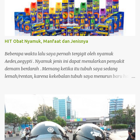
postingan, saya menemukan sesuatu yang menarik. Ada seorang
pemilik akun yang menampilkan status bahwa akun Threads
miliknya sudah terhubung dengan Fediverse . Istilah tersebut
cukup asing bagi saya, sehingga menimbulkan rasa penasaran.
HIT Obat Nyamuk, Manfaat dan Jenisnya
Beberapa waktu lalu saya pernah tergigit oleh nyamuk
Aedes_aegypti . Nyamuk jenis ini dapat menularkan penyakit
demam berdarah . Memang ketika itu tubuh saya sedang
lemah/rentan, karena kekebalan tubuh saya menurun baru habis
demam, kecapean kerja. Akibatnya, selama 6 hari saya masuk ke
rumah sakit untuk dirawat.