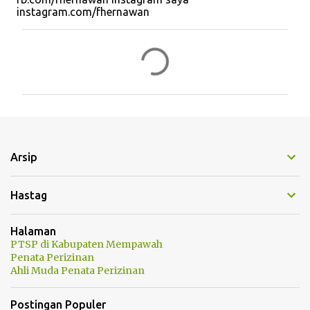
instagram.com/fhernawan
K
o
m
e
n
t
Arsip
a
r
Hastag
Halaman
PTSP di Kabupaten Mempawah
Penata Perizinan
Ahli Muda Penata Perizinan
Postingan Populer