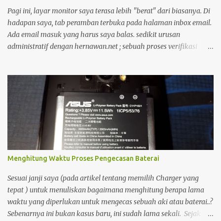
Oleh Karena itulah saya masih membutuhkan Notebook sebagai
Pagi ini, layar monitor saya terasa lebih "berat" dari biasanya. Di
penunjang produktifitas dan kreatifitas saya. Dengan adanya
hadapan saya, tab peramban terbuka pada halaman inbox email.
notebook, maka saya bisa semakin prod...
Ada email masuk yang harus saya balas. sedikit urusan
administratif dengan hernawan.net ; sebuah proses verifikasi
kepemilikan yang cukup menyita perhatian. Bagi seorang
pengelola blog, domain bukan sekadar alamat digital, melainkan
identitas dan rumah bagi pikiran-pikiran yang kita bagikan.
Moko dan Freddy Mungkin karena terlalu fokus, garis-garis di
kening saya tercetak jelas. Suasana ruangan yang tenang
membuat setiap ketukan jari di atas keyboard terdengar seperti
detak jam yang memburu waktu. Di tengah keseriusan itu, pintu
ruangan terbuka. Seorang kawan melangkah masuk, memecah
hening yang sedari tadi saya bangun.
Menghitung Waktu Proses Pengecasan Baterai
Sesuai janji saya (pada artikel tentang memilih Charger yang
tepat ) untuk menuliskan bagaimana menghitung berapa lama
waktu yang diperlukan untuk mengecas sebuah aki atau baterai..?
Sebenarnya ini bukan kasus baru, ini sudah lama sekali. Sejak