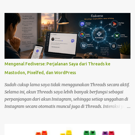
saya dan kawan2 Pemain Tamiya Mini4wd mulai menggunakan
baterai charge Ni Cd, Ni Mh dll sebagai sumber daya penggerak
motor DC, banyak yang membuat pengecas sendiri. kami
sebelumnya menggunakan baterai berjenis carbon atau alkali.
Tetapi jika menggunakan betari carbon dan alkali biayanya akan
besar sekali untuk membeli Baterai tersebut. dengan baterai cas,
akan lebih mengirit keuangan. Selain itu, karena pengecas di
pasaran bisa sangat lama kalau mengecas. ada yang 12 jam, ada
juga yang 8 jam. Oleh karena ketidak puasan itu, kebanyakan
Mengenal Fediverse: Perjalanan Saya dari Threads ke
dari kami membuat alat charger baterai sendiri. Dan yang
Mastodon, Pixelfed, dan WordPress
terbaru sekarang ini ada yang 2 atau 1 jam saja.
Sudah cukup lama saya tidak menggunakan Threads secara aktif.
Selama ini, akun Threads saya lebih banyak berfungsi sebagai
perpanjangan dari akun Instagram, sehingga setiap unggahan di
Instagram secara otomatis muncul juga di Threads. Interaksi yang
saya lakukan di platform tersebut pun relatif minim. Namun,
sekitar setengah bulan yang lalu, saya mulai kembali aktif
membuka dan menggunakan Threads. Saat menjelajahi berbagai