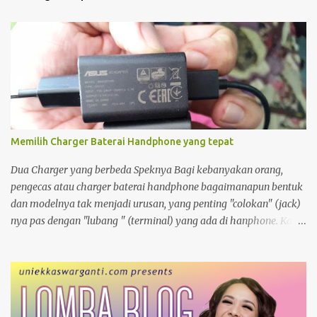
Memilih Charger Baterai Handphone yang tepat
Dua Charger yang berbeda Speknya Bagi kebanyakan orang,
pengecas atau charger baterai handphone bagaimanapun bentuk
dan modelnya tak menjadi urusan, yang penting "colokan" (jack)
nya pas dengan "lubang " (terminal) yang ada di hanphone. Kalau
di rumah, yang gadget atau smartphonenya memiliki terminal
yang sama biasanya charger ayah di pakai ibu, charger adik
dipakai kakak. Apalagi kalau ditengah perjalanan kehabisan
baterai, minjam charger di warung atau toko. nggak tahu
speknya asal maen colok-colokin.