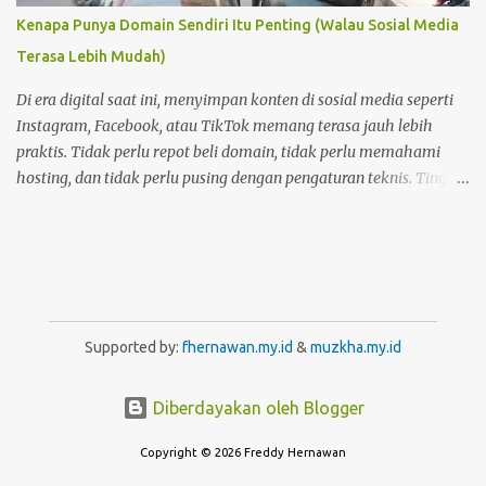
Kenapa Punya Domain Sendiri Itu Penting (Walau Sosial Media
Terasa Lebih Mudah)
Di era digital saat ini, menyimpan konten di sosial media seperti
Instagram, Facebook, atau TikTok memang terasa jauh lebih
praktis. Tidak perlu repot beli domain, tidak perlu memahami
hosting, dan tidak perlu pusing dengan pengaturan teknis. Tinggal
buat akun, lalu unggah—semuanya langsung berjalan. Namun di
balik kemudahan itu, ada satu hal penting yang sering
terlupakan: kepemilikan dan kendali atas konten . Foto Hanya
Pemanis Postingan
Supported by:
fhernawan.my.id
&
muzkha.my.id
Diberdayakan oleh Blogger
Copyright © 2026 Freddy Hernawan