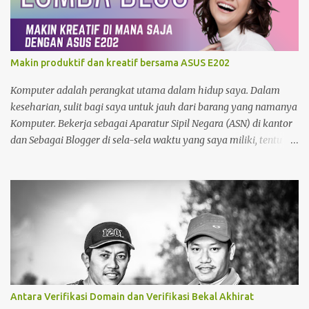
Makin produktif dan kreatif bersama ASUS E202
Komputer adalah perangkat utama dalam hidup saya. Dalam
keseharian, sulit bagi saya untuk jauh dari barang yang namanya
Komputer. Bekerja sebagai Aparatur Sipil Negara (ASN) di kantor
dan Sebagai Blogger di sela-sela waktu yang saya miliki, tentu
menjadikan saya sangat bergantung dengan Komputer. Tak
hanya itu, sebagai seorang yang memiliki hobby fotografi ,
komputer juga saya gunakan untuk mengolah foto dan
mempublishnya ke social media yang saya miliki, memindahkan
foto dari kamera DSLR maupun foto dari Zenfone ke harddisk
External, Cloud Storage maupun backup ke DVD. So, Komputer
benar-benar sudah menjadi bagian hidup saya. Namun demikian,
Komputer sangat sulit untuk dibawa kemana-mana. Dan perlu
diingat bahwa cadangan daya pada komputer ketika listrik
Antara Verifikasi Domain dan Verifikasi Bekal Akhirat
padam walaupun bisa menggunakan UPS sangat minim sekali.