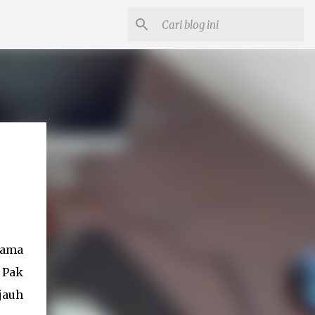
lama
 Pak
jauh