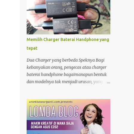
Memilih Charger Baterai Handphone yang
tepat
Dua Charger yang berbeda Speknya Bagi
kebanyakan orang, pengecas atau charger
baterai handphone bagaimanapun bentuk
dan modelnya tak menjadi urusan, yang
penting "colokan" (jack) nya pas dengan
"lubang " (terminal) yang ada di hanphone.
Kalau di rumah, yang gadget atau
smartphonenya memiliki terminal yang
sama biasanya charger ayah di pakai ibu,
charger adik dipakai kakak. Apalagi kalau
ditengah perjalanan kehabisan baterai,