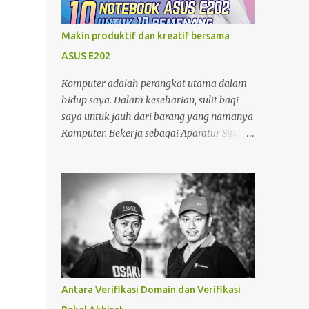
minjam charger di warung atau toko. nggak
tahu speknya asal maen colok-colokin.
Makin produktif dan kreatif bersama
ASUS E202
Komputer adalah perangkat utama dalam
hidup saya. Dalam keseharian, sulit bagi
saya untuk jauh dari barang yang namanya
Komputer. Bekerja sebagai Aparatur Sipil
Negara (ASN) di kantor dan Sebagai Blogger
di sela-sela waktu yang saya miliki, tentu
menjadikan saya sangat bergantung
dengan Komputer. Tak hanya itu, sebagai
seorang yang memiliki hobby fotografi ,
komputer juga saya gunakan untuk
mengolah foto dan mempublishnya ke
social media yang saya miliki,
memindahkan foto dari kamera DSLR
Antara Verifikasi Domain dan Verifikasi
maupun foto dari Zenfone ke harddisk