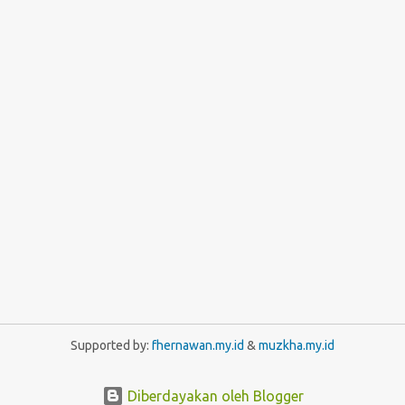
Supported by:
fhernawan.my.id
&
muzkha.my.id
Diberdayakan oleh Blogger