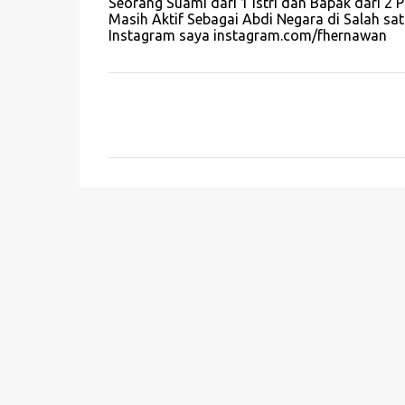
Seorang Suami dari 1 Istri dan Bapak dari 2 
Masih Aktif Sebagai Abdi Negara di Salah 
Instagram saya instagram.com/fhernawan
K
o
m
e
n
t
a
r