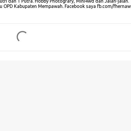
Putri dan 1 Putra. Hobby Photografy, Mini4wd dan Jalan-jalan.
satu OPD Kabupaten Mempawah. Facebook saya fb.com/fherna