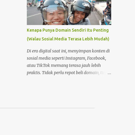
Kenapa Punya Domain Sendiri Itu Penting
(Walau Sosial Media Terasa Lebih Mudah)
Di era digital saat ini, menyimpan konten di
sosial media seperti Instagram, Facebook,
atau TikTok memang terasa jauh lebih
praktis. Tidak perlu repot beli domain, tidak
perlu memahami hosting, dan tidak perlu
pusing dengan pengaturan teknis. Tinggal
buat akun, lalu unggah—semuanya
langsung berjalan. Namun di balik
kemudahan itu, ada satu hal penting yang
sering terlupakan: kepemilikan dan kendali
atas konten . Foto Hanya Pemanis Postingan