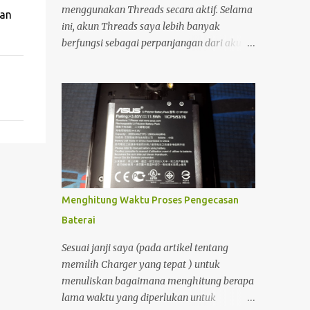
melangkah masuk, memecah hening yang
menggunakan Threads secara aktif. Selama
wan
sedari tadi saya bangun.
ini, akun Threads saya lebih banyak
berfungsi sebagai perpanjangan dari akun
Instagram, sehingga setiap unggahan di
Instagram secara otomatis muncul juga di
Threads. Interaksi yang saya lakukan di
platform tersebut pun relatif minim.
Namun, sekitar setengah bulan yang lalu,
saya mulai kembali aktif membuka dan
menggunakan Threads. Saat menjelajahi
berbagai postingan, saya menemukan
sesuatu yang menarik. Ada seorang pemilik
Menghitung Waktu Proses Pengecasan
akun yang menampilkan status bahwa
Baterai
akun Threads miliknya sudah terhubung
dengan Fediverse . Istilah tersebut cukup
Sesuai janji saya (pada artikel tentang
asing bagi saya, sehingga menimbulkan
memilih Charger yang tepat ) untuk
rasa penasaran.
menuliskan bagaimana menghitung berapa
lama waktu yang diperlukan untuk