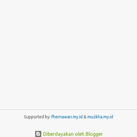
Supported by:
fhernawan.my.id
&
muzkha.my.id
Diberdayakan oleh Blogger