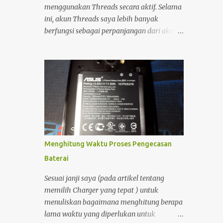
demikian, Komputer sangat sulit untuk
menggunakan Threads secara aktif. Selama
dibawa kemana-mana. Dan perlu diingat
ini, akun Threads saya lebih banyak
bahwa cadangan daya pada komputer
berfungsi sebagai perpanjangan dari akun
ketika listrik padam walaupun bisa
Instagram, sehingga setiap unggahan di
menggunakan UPS sangat minim sekali.
Instagram secara otomatis muncul juga di
Oleh Karena itulah saya masih
Threads. Interaksi yang saya lakukan di
membutuhkan Notebook sebagai
platform tersebut pun relatif minim.
penunjang produktifitas dan kreatifitas
Namun, sekitar setengah bulan yang lalu,
saya. Dengan adanya notebook, maka saya
saya mulai kembali aktif membuka dan
bisa semakin prod...
menggunakan Threads. Saat menjelajahi
berbagai postingan, saya menemukan
sesuatu yang menarik. Ada seorang pemilik
Menghitung Waktu Proses Pengecasan
akun yang menampilkan status bahwa
Baterai
akun Threads miliknya sudah terhubung
dengan Fediverse . Istilah tersebut cukup
Sesuai janji saya (pada artikel tentang
asing bagi saya, sehingga menimbulkan
memilih Charger yang tepat ) untuk
rasa penasaran.
menuliskan bagaimana menghitung berapa
lama waktu yang diperlukan untuk