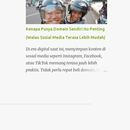
Kenapa Punya Domain Sendiri Itu Penting
(Walau Sosial Media Terasa Lebih Mudah)
Di era digital saat ini, menyimpan konten di
sosial media seperti Instagram, Facebook,
atau TikTok memang terasa jauh lebih
praktis. Tidak perlu repot beli domain, tidak
perlu memahami hosting, dan tidak perlu
pusing dengan pengaturan teknis. Tinggal
buat akun, lalu unggah—semuanya
langsung berjalan. Namun di balik
kemudahan itu, ada satu hal penting yang
sering terlupakan: kepemilikan dan kendali
atas konten . Foto Hanya Pemanis Postingan