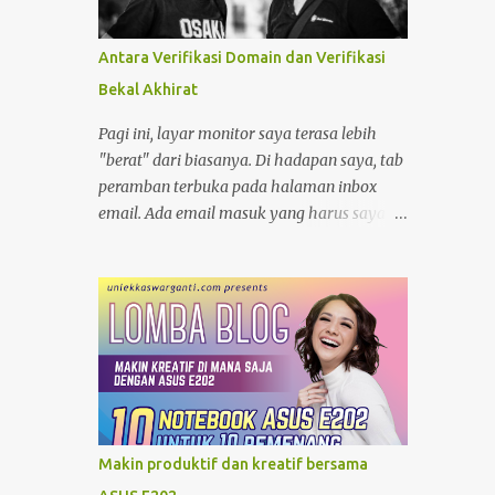
minjam charger di warung atau toko. nggak
tahu speknya asal maen colok-colokin.
Antara Verifikasi Domain dan Verifikasi
Bekal Akhirat
Pagi ini, layar monitor saya terasa lebih
"berat" dari biasanya. Di hadapan saya, tab
peramban terbuka pada halaman inbox
email. Ada email masuk yang harus saya
balas. sedikit urusan administratif dengan
hernawan.net ; sebuah proses verifikasi
kepemilikan yang cukup menyita perhatian.
Bagi seorang pengelola blog, domain bukan
sekadar alamat digital, melainkan identitas
dan rumah bagi pikiran-pikiran yang kita
bagikan. Moko dan Freddy Mungkin karena
terlalu fokus, garis-garis di kening saya
tercetak jelas. Suasana ruangan yang
Makin produktif dan kreatif bersama
tenang membuat setiap ketukan jari di atas