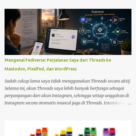
baterai charge Ni Cd, Ni Mh dll sebagai sumber daya penggerak
motor DC, banyak yang membuat pengecas sendiri. kami
sebelumnya menggunakan baterai berjenis carbon atau alkali.
Tetapi jika menggunakan betari carbon dan alkali biayanya akan
besar sekali untuk membeli Baterai tersebut. dengan baterai cas,
akan lebih mengirit keuangan. Selain itu, karena pengecas di
pasaran bisa sangat lama kalau mengecas. ada yang 12 jam, ada
juga yang 8 jam. Oleh karena ketidak puasan itu, kebanyakan
Mengenal Fediverse: Perjalanan Saya dari Threads ke
dari kami membuat alat charger baterai sendiri. Dan yang
Mastodon, Pixelfed, dan WordPress
terbaru sekarang ini ada yang 2 atau 1 jam saja.
Sudah cukup lama saya tidak menggunakan Threads secara aktif.
Selama ini, akun Threads saya lebih banyak berfungsi sebagai
perpanjangan dari akun Instagram, sehingga setiap unggahan di
Instagram secara otomatis muncul juga di Threads. Interaksi yang
saya lakukan di platform tersebut pun relatif minim. Namun,
sekitar setengah bulan yang lalu, saya mulai kembali aktif
membuka dan menggunakan Threads. Saat menjelajahi berbagai
postingan, saya menemukan sesuatu yang menarik. Ada seorang