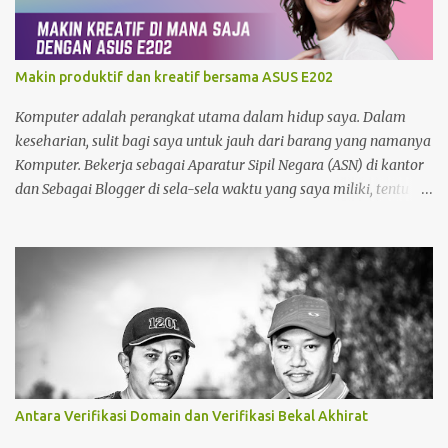
Makin produktif dan kreatif bersama ASUS E202
Komputer adalah perangkat utama dalam hidup saya. Dalam
keseharian, sulit bagi saya untuk jauh dari barang yang namanya
Komputer. Bekerja sebagai Aparatur Sipil Negara (ASN) di kantor
dan Sebagai Blogger di sela-sela waktu yang saya miliki, tentu
menjadikan saya sangat bergantung dengan Komputer. Tak
hanya itu, sebagai seorang yang memiliki hobby fotografi ,
komputer juga saya gunakan untuk mengolah foto dan
mempublishnya ke social media yang saya miliki, memindahkan
foto dari kamera DSLR maupun foto dari Zenfone ke harddisk
External, Cloud Storage maupun backup ke DVD. So, Komputer
benar-benar sudah menjadi bagian hidup saya. Namun demikian,
Komputer sangat sulit untuk dibawa kemana-mana. Dan perlu
diingat bahwa cadangan daya pada komputer ketika listrik
Antara Verifikasi Domain dan Verifikasi Bekal Akhirat
padam walaupun bisa menggunakan UPS sangat minim sekali.