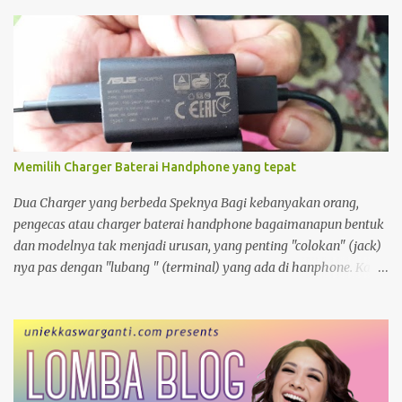
Memilih Charger Baterai Handphone yang tepat
Dua Charger yang berbeda Speknya Bagi kebanyakan orang,
pengecas atau charger baterai handphone bagaimanapun bentuk
dan modelnya tak menjadi urusan, yang penting "colokan" (jack)
nya pas dengan "lubang " (terminal) yang ada di hanphone. Kalau
di rumah, yang gadget atau smartphonenya memiliki terminal
yang sama biasanya charger ayah di pakai ibu, charger adik
dipakai kakak. Apalagi kalau ditengah perjalanan kehabisan
baterai, minjam charger di warung atau toko. nggak tahu
speknya asal maen colok-colokin.