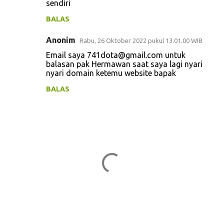
sendiri
n
t
BALAS
a
Anonim
Rabu, 26 Oktober 2022 pukul 13.01.00 WIB
r
Email saya 741dota@gmail.com untuk
balasan pak Hermawan saat saya lagi nyari
nyari domain ketemu website bapak
BALAS