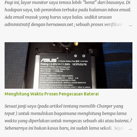
Oleh Karena itulah saya masih membutuhkan Notebook sebagai
Pagi ini, layar monitor saya terasa lebih "berat" dari biasanya. Di
penunjang produktifitas dan kreatifitas saya. Dengan adanya
hadapan saya, tab peramban terbuka pada halaman inbox email.
notebook, maka saya bisa semakin prod...
Ada email masuk yang harus saya balas. sedikit urusan
administratif dengan hernawan.net ; sebuah proses verifikasi
kepemilikan yang cukup menyita perhatian. Bagi seorang
pengelola blog, domain bukan sekadar alamat digital, melainkan
identitas dan rumah bagi pikiran-pikiran yang kita bagikan.
Moko dan Freddy Mungkin karena terlalu fokus, garis-garis di
kening saya tercetak jelas. Suasana ruangan yang tenang
membuat setiap ketukan jari di atas keyboard terdengar seperti
detak jam yang memburu waktu. Di tengah keseriusan itu, pintu
ruangan terbuka. Seorang kawan melangkah masuk, memecah
hening yang sedari tadi saya bangun.
Menghitung Waktu Proses Pengecasan Baterai
Sesuai janji saya (pada artikel tentang memilih Charger yang
tepat ) untuk menuliskan bagaimana menghitung berapa lama
waktu yang diperlukan untuk mengecas sebuah aki atau baterai..?
Sebenarnya ini bukan kasus baru, ini sudah lama sekali. Sejak
saya dan kawan2 Pemain Tamiya Mini4wd mulai menggunakan