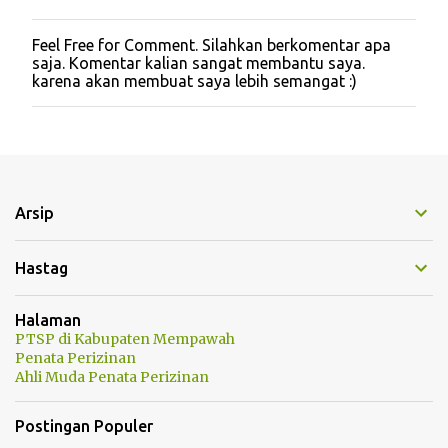
Feel Free for Comment. Silahkan berkomentar apa
P
saja. Komentar kalian sangat membantu saya.
o
karena akan membuat saya lebih semangat :)
s
t
i
n
g
K
o
m
Arsip
e
n
t
Hastag
a
r
Halaman
PTSP di Kabupaten Mempawah
Penata Perizinan
Ahli Muda Penata Perizinan
Postingan Populer