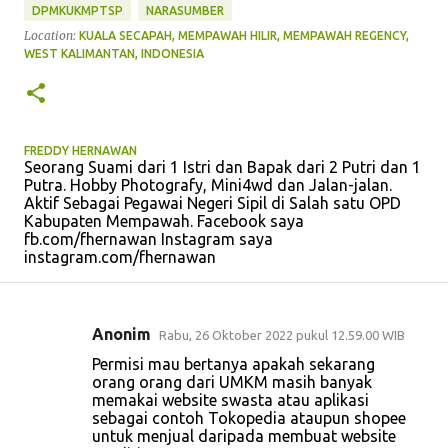
DPMKUKMPTSP
NARASUMBER
Location:
KUALA SECAPAH, MEMPAWAH HILIR, MEMPAWAH REGENCY,
WEST KALIMANTAN, INDONESIA
FREDDY HERNAWAN
Seorang Suami dari 1 Istri dan Bapak dari 2 Putri dan 1
Putra. Hobby Photografy, Mini4wd dan Jalan-jalan.
Aktif Sebagai Pegawai Negeri Sipil di Salah satu OPD
Kabupaten Mempawah. Facebook saya
fb.com/fhernawan Instagram saya
instagram.com/fhernawan
Anonim
Rabu, 26 Oktober 2022 pukul 12.59.00 WIB
K
Permisi mau bertanya apakah sekarang
o
orang orang dari UMKM masih banyak
memakai website swasta atau aplikasi
m
sebagai contoh Tokopedia ataupun shopee
e
untuk menjual daripada membuat website