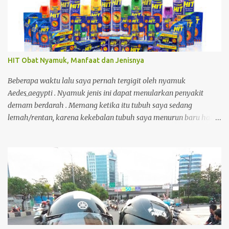
pemilik akun yang menampilkan status bahwa akun Threads
miliknya sudah terhubung dengan Fediverse . Istilah tersebut
cukup asing bagi saya, sehingga menimbulkan rasa penasaran.
HIT Obat Nyamuk, Manfaat dan Jenisnya
Beberapa waktu lalu saya pernah tergigit oleh nyamuk
Aedes_aegypti . Nyamuk jenis ini dapat menularkan penyakit
demam berdarah . Memang ketika itu tubuh saya sedang
lemah/rentan, karena kekebalan tubuh saya menurun baru habis
demam, kecapean kerja. Akibatnya, selama 6 hari saya masuk ke
rumah sakit untuk dirawat.