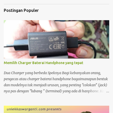
Postingan Populer
Memilih Charger Baterai Handphone yang tepat
Dua Charger yang berbeda Speknya Bagi kebanyakan orang,
pengecas atau charger baterai handphone bagaimanapun bentuk
dan modelnya tak menjadi urusan, yang penting "colokan" (jack)
nya pas dengan "lubang " (terminal) yang ada di hanphone. Kalau
di rumah, yang gadget atau smartphonenya memiliki terminal
yang sama biasanya charger ayah di pakai ibu, charger adik
dipakai kakak. Apalagi kalau ditengah perjalanan kehabisan