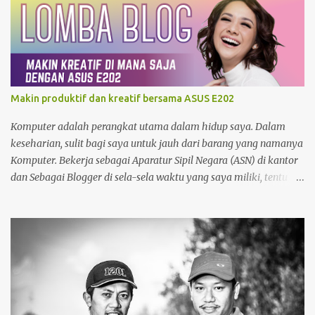
baterai, minjam charger di warung atau toko. nggak tahu
speknya asal maen colok-colokin.
Makin produktif dan kreatif bersama ASUS E202
Komputer adalah perangkat utama dalam hidup saya. Dalam
keseharian, sulit bagi saya untuk jauh dari barang yang namanya
Komputer. Bekerja sebagai Aparatur Sipil Negara (ASN) di kantor
dan Sebagai Blogger di sela-sela waktu yang saya miliki, tentu
menjadikan saya sangat bergantung dengan Komputer. Tak
hanya itu, sebagai seorang yang memiliki hobby fotografi ,
komputer juga saya gunakan untuk mengolah foto dan
mempublishnya ke social media yang saya miliki, memindahkan
foto dari kamera DSLR maupun foto dari Zenfone ke harddisk
External, Cloud Storage maupun backup ke DVD. So, Komputer
benar-benar sudah menjadi bagian hidup saya. Namun demikian,
Komputer sangat sulit untuk dibawa kemana-mana. Dan perlu