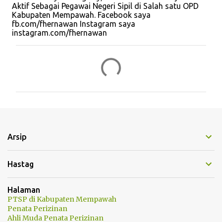
Aktif Sebagai Pegawai Negeri Sipil di Salah satu OPD
Kabupaten Mempawah. Facebook saya
fb.com/fhernawan Instagram saya
instagram.com/fhernawan
K
o
m
e
n
t
Arsip
a
r
Hastag
Halaman
PTSP di Kabupaten Mempawah
Penata Perizinan
Ahli Muda Penata Perizinan