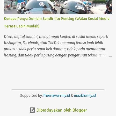
Kenapa Punya Domain Sendiri Itu Penting (Walau Sosial Media
Terasa Lebih Mudah)
Di era digital saat ini, menyimpan konten di sosial media seperti
Instagram, Facebook, atau TikTok memang terasa jauh lebih
praktis. Tidak perlu repot beli domain, tidak perlu memahami
hosting, dan tidak perlu pusing dengan pengaturan teknis. Tinggal
buat akun, lalu unggah—semuanya langsung berjalan. Namun di
balik kemudahan itu, ada satu hal penting yang sering
terlupakan: kepemilikan dan kendali atas konten . Foto Hanya
Pemanis Postingan
Supported by:
fhernawan.my.id
&
muzkha.my.id
Diberdayakan oleh Blogger