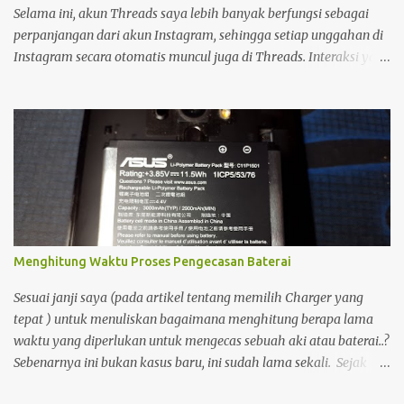
Selama ini, akun Threads saya lebih banyak berfungsi sebagai
perpanjangan dari akun Instagram, sehingga setiap unggahan di
Instagram secara otomatis muncul juga di Threads. Interaksi yang
saya lakukan di platform tersebut pun relatif minim. Namun,
sekitar setengah bulan yang lalu, saya mulai kembali aktif
membuka dan menggunakan Threads. Saat menjelajahi berbagai
postingan, saya menemukan sesuatu yang menarik. Ada seorang
pemilik akun yang menampilkan status bahwa akun Threads
miliknya sudah terhubung dengan Fediverse . Istilah tersebut
cukup asing bagi saya, sehingga menimbulkan rasa penasaran.
Menghitung Waktu Proses Pengecasan Baterai
Sesuai janji saya (pada artikel tentang memilih Charger yang
tepat ) untuk menuliskan bagaimana menghitung berapa lama
waktu yang diperlukan untuk mengecas sebuah aki atau baterai..?
Sebenarnya ini bukan kasus baru, ini sudah lama sekali. Sejak
saya dan kawan2 Pemain Tamiya Mini4wd mulai menggunakan