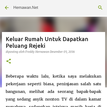
Langsung ke konten utama
Hernawan.Net
Keluar Rumah Untuk Dapatkan
Peluang Rejeki
diposting oleh
Freddy Hernawan
Desember 05, 2016
Beberapa waktu lalu, ketika saya melakukan
pekerjaan seperti biasa, peninjauan salah satu
bangunan, melihat ada seorang bapak-bapak
yang sedang asyik nonton TV di dalam kamar
rumahnya, sedangkan istrinya masih kerja di