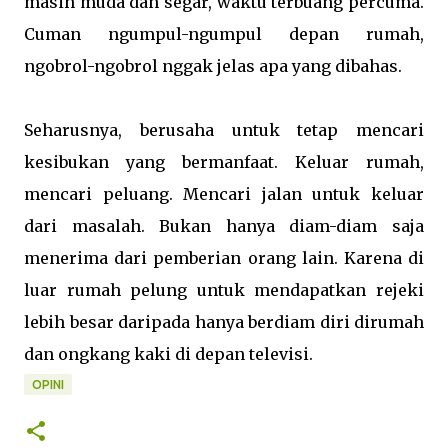
masih muda dan segar, waktu terbuang percuma.
Cuman ngumpul-ngumpul depan rumah,
ngobrol-ngobrol nggak jelas apa yang dibahas.
Seharusnya, berusaha untuk tetap mencari
kesibukan yang bermanfaat. Keluar rumah,
mencari peluang. Mencari jalan untuk keluar
dari masalah. Bukan hanya diam-diam saja
menerima dari pemberian orang lain. Karena di
luar rumah pelung untuk mendapatkan rejeki
lebih besar daripada hanya berdiam diri dirumah
dan ongkang kaki di depan televisi.
OPINI