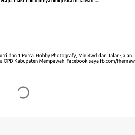
 betapa makin mudahnya hidup kita ini kawan.....
Putri dan 1 Putra. Hobby Photografy, Mini4wd dan Jalan-jalan.
satu OPD Kabupaten Mempawah. Facebook saya fb.com/fherna