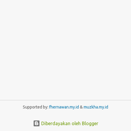
Supported by:
fhernawan.my.id
&
muzkha.my.id
Diberdayakan oleh Blogger