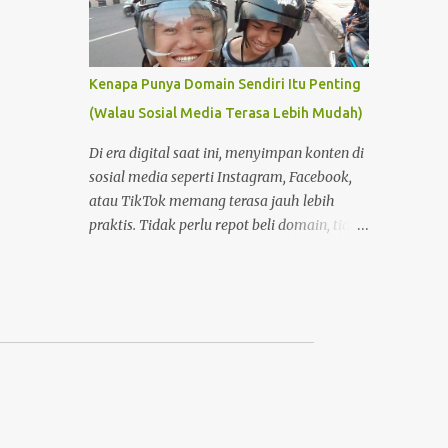
Kenapa Punya Domain Sendiri Itu Penting
(Walau Sosial Media Terasa Lebih Mudah)
Di era digital saat ini, menyimpan konten di
sosial media seperti Instagram, Facebook,
atau TikTok memang terasa jauh lebih
praktis. Tidak perlu repot beli domain, tidak
perlu memahami hosting, dan tidak perlu
pusing dengan pengaturan teknis. Tinggal
buat akun, lalu unggah—semuanya
langsung berjalan. Namun di balik
kemudahan itu, ada satu hal penting yang
sering terlupakan: kepemilikan dan kendali
atas konten . Foto Hanya Pemanis Postingan