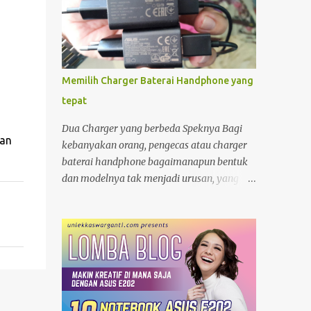
Memilih Charger Baterai Handphone yang
tepat
Dua Charger yang berbeda Speknya Bagi
wan
kebanyakan orang, pengecas atau charger
baterai handphone bagaimanapun bentuk
dan modelnya tak menjadi urusan, yang
penting "colokan" (jack) nya pas dengan
"lubang " (terminal) yang ada di hanphone.
Kalau di rumah, yang gadget atau
smartphonenya memiliki terminal yang
sama biasanya charger ayah di pakai ibu,
charger adik dipakai kakak. Apalagi kalau
ditengah perjalanan kehabisan baterai,