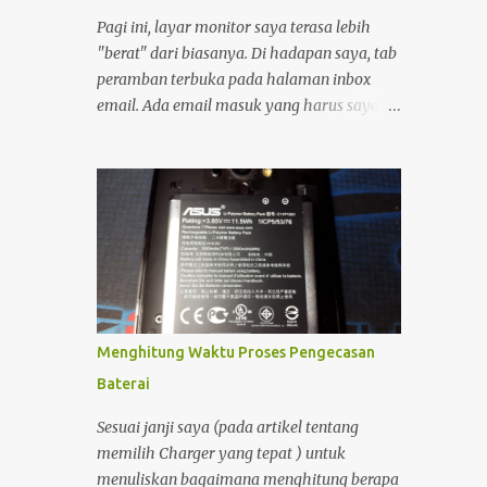
DVD. So, Komputer benar-benar sudah
Pagi ini, layar monitor saya terasa lebih
menjadi bagian hidup saya. Namun
"berat" dari biasanya. Di hadapan saya, tab
demikian, Komputer sangat sulit untuk
peramban terbuka pada halaman inbox
dibawa kemana-mana. Dan perlu diingat
email. Ada email masuk yang harus saya
bahwa cadangan daya pada komputer
balas. sedikit urusan administratif dengan
ketika listrik padam walaupun bisa
hernawan.net ; sebuah proses verifikasi
menggunakan UPS sangat minim sekali.
kepemilikan yang cukup menyita perhatian.
Oleh Karena itulah saya masih
Bagi seorang pengelola blog, domain bukan
membutuhkan Notebook sebagai
sekadar alamat digital, melainkan identitas
penunjang produktifitas dan kreatifitas
dan rumah bagi pikiran-pikiran yang kita
saya. Dengan adanya notebook, maka saya
bagikan. Moko dan Freddy Mungkin karena
bisa semakin prod...
terlalu fokus, garis-garis di kening saya
tercetak jelas. Suasana ruangan yang
Menghitung Waktu Proses Pengecasan
tenang membuat setiap ketukan jari di atas
Baterai
keyboard terdengar seperti detak jam yang
memburu waktu. Di tengah keseriusan itu,
Sesuai janji saya (pada artikel tentang
pintu ruangan terbuka. Seorang kawan
memilih Charger yang tepat ) untuk
melangkah masuk, memecah hening yang
menuliskan bagaimana menghitung berapa