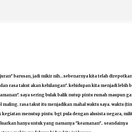
Langsung ke konten utama
ujuran" barusan, jadi mikir nih...sebenarnya kita telah direpotka
n rasa takut akan kehilangan". kehidupan kita menjadi lebih 
amanan". saya sering bulak balik nutup pintu rumah maupun ga
 maling. rasa takut itu menjadikan mahal waktu saya. waktu (ti
 kegiatan menutup pintu. bgt pula dengan alusista negara, mili
ikeluarkan hanya untuk yang namanya "keamanan".. seandainya