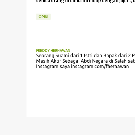
semua orang di dunia ini hidup dengan jujur..,
OPINI
FREDDY HERNAWAN
Seorang Suami dari 1 Istri dan Bapak dari 2 
Masih Aktif Sebagai Abdi Negara di Salah 
Instagram saya instagram.com/fhernawan
K
o
m
e
n
t