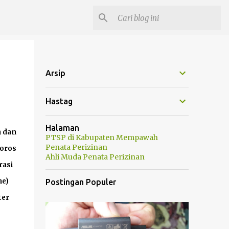
Arsip
Hastag
Halaman
n dan
PTSP di Kabupaten Mempawah
Penata Perizinan
boros
Ahli Muda Penata Perizinan
rasi
me)
Postingan Populer
ter