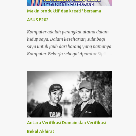
minjam charger di warung atau toko. nggak
tahu speknya asal maen colok-colokin.
Makin produktif dan kreatif bersama
ASUS E202
Komputer adalah perangkat utama dalam
hidup saya. Dalam keseharian, sulit bagi
saya untuk jauh dari barang yang namanya
Komputer. Bekerja sebagai Aparatur Sipil
Negara (ASN) di kantor dan Sebagai Blogger
di sela-sela waktu yang saya miliki, tentu
menjadikan saya sangat bergantung
dengan Komputer. Tak hanya itu, sebagai
seorang yang memiliki hobby fotografi ,
komputer juga saya gunakan untuk
mengolah foto dan mempublishnya ke
social media yang saya miliki,
memindahkan foto dari kamera DSLR
Antara Verifikasi Domain dan Verifikasi
maupun foto dari Zenfone ke harddisk
Bekal Akhirat
External, Cloud Storage maupun backup ke