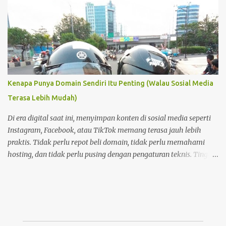
Kenapa Punya Domain Sendiri Itu Penting (Walau Sosial Media
Terasa Lebih Mudah)
Di era digital saat ini, menyimpan konten di sosial media seperti
Instagram, Facebook, atau TikTok memang terasa jauh lebih
praktis. Tidak perlu repot beli domain, tidak perlu memahami
hosting, dan tidak perlu pusing dengan pengaturan teknis. Tinggal
buat akun, lalu unggah—semuanya langsung berjalan. Namun di
balik kemudahan itu, ada satu hal penting yang sering
terlupakan: kepemilikan dan kendali atas konten . Foto Hanya
Pemanis Postingan