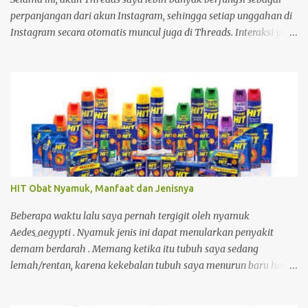
perpanjangan dari akun Instagram, sehingga setiap unggahan di
Instagram secara otomatis muncul juga di Threads. Interaksi yang
saya lakukan di platform tersebut pun relatif minim. Namun,
sekitar setengah bulan yang lalu, saya mulai kembali aktif
membuka dan menggunakan Threads. Saat menjelajahi berbagai
postingan, saya menemukan sesuatu yang menarik. Ada seorang
pemilik akun yang menampilkan status bahwa akun Threads
miliknya sudah terhubung dengan Fediverse . Istilah tersebut
cukup asing bagi saya, sehingga menimbulkan rasa penasaran.
HIT Obat Nyamuk, Manfaat dan Jenisnya
Beberapa waktu lalu saya pernah tergigit oleh nyamuk
Aedes_aegypti . Nyamuk jenis ini dapat menularkan penyakit
demam berdarah . Memang ketika itu tubuh saya sedang
lemah/rentan, karena kekebalan tubuh saya menurun baru habis
demam, kecapean kerja. Akibatnya, selama 6 hari saya masuk ke
rumah sakit untuk dirawat.