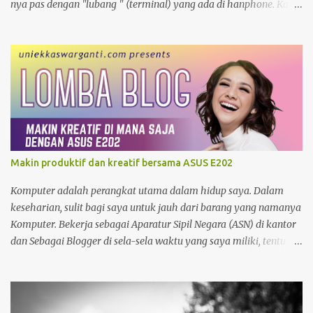
nya pas dengan "lubang " (terminal) yang ada di hanphone. Kalau
di rumah, yang gadget atau smartphonenya memiliki terminal
yang sama biasanya charger ayah di pakai ibu, charger adik
dipakai kakak. Apalagi kalau ditengah perjalanan kehabisan
baterai, minjam charger di warung atau toko. nggak tahu
speknya asal maen colok-colokin.
Makin produktif dan kreatif bersama ASUS E202
Komputer adalah perangkat utama dalam hidup saya. Dalam
keseharian, sulit bagi saya untuk jauh dari barang yang namanya
Komputer. Bekerja sebagai Aparatur Sipil Negara (ASN) di kantor
dan Sebagai Blogger di sela-sela waktu yang saya miliki, tentu
menjadikan saya sangat bergantung dengan Komputer. Tak
hanya itu, sebagai seorang yang memiliki hobby fotografi ,
komputer juga saya gunakan untuk mengolah foto dan
mempublishnya ke social media yang saya miliki, memindahkan