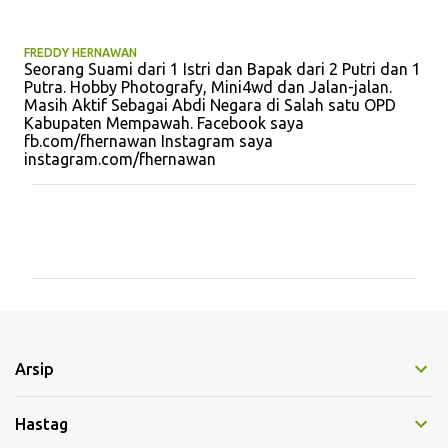
FREDDY HERNAWAN
Seorang Suami dari 1 Istri dan Bapak dari 2 Putri dan 1
Putra. Hobby Photografy, Mini4wd dan Jalan-jalan.
Masih Aktif Sebagai Abdi Negara di Salah satu OPD
Kabupaten Mempawah. Facebook saya
fb.com/fhernawan Instagram saya
instagram.com/fhernawan
K
o
m
e
n
t
Arsip
a
r
Hastag