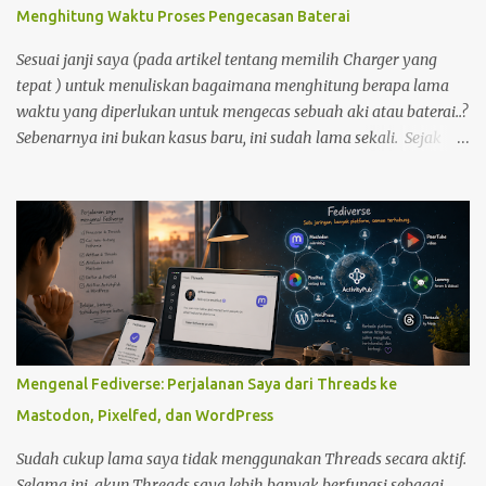
hening yang sedari tadi saya bangun.
Menghitung Waktu Proses Pengecasan Baterai
Sesuai janji saya (pada artikel tentang memilih Charger yang
tepat ) untuk menuliskan bagaimana menghitung berapa lama
waktu yang diperlukan untuk mengecas sebuah aki atau baterai..?
Sebenarnya ini bukan kasus baru, ini sudah lama sekali. Sejak
saya dan kawan2 Pemain Tamiya Mini4wd mulai menggunakan
baterai charge Ni Cd, Ni Mh dll sebagai sumber daya penggerak
motor DC, banyak yang membuat pengecas sendiri. kami
sebelumnya menggunakan baterai berjenis carbon atau alkali.
Tetapi jika menggunakan betari carbon dan alkali biayanya akan
besar sekali untuk membeli Baterai tersebut. dengan baterai cas,
akan lebih mengirit keuangan. Selain itu, karena pengecas di
pasaran bisa sangat lama kalau mengecas. ada yang 12 jam, ada
juga yang 8 jam. Oleh karena ketidak puasan itu, kebanyakan
Mengenal Fediverse: Perjalanan Saya dari Threads ke
dari kami membuat alat charger baterai sendiri. Dan yang
Mastodon, Pixelfed, dan WordPress
terbaru sekarang ini ada yang 2 atau 1 jam saja.
Sudah cukup lama saya tidak menggunakan Threads secara aktif.
Selama ini, akun Threads saya lebih banyak berfungsi sebagai