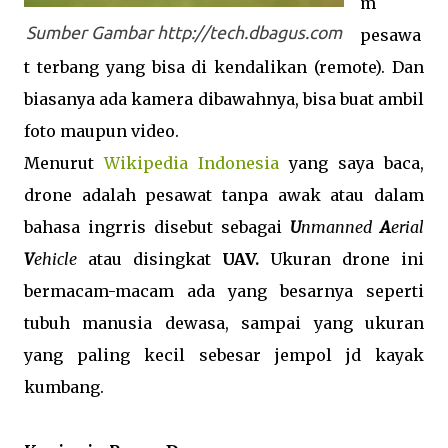
m
Sumber Gambar http://tech.dbagus.com
pesawa
t terbang yang bisa di kendalikan (remote). Dan
biasanya ada kamera dibawahnya, bisa buat ambil
foto maupun video.
Menurut
Wikipedia Indonesia
yang saya baca,
drone adalah pesawat tanpa awak atau dalam
bahasa ingrris disebut sebagai
U
nmanned
A
erial
V
ehicle
atau disingkat
UAV.
Ukuran drone ini
bermacam-macam ada yang besarnya seperti
tubuh manusia dewasa, sampai yang ukuran
yang paling kecil sebesar jempol jd kayak
kumbang.