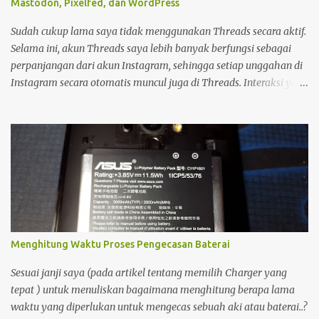
Mastodon, Pixelfed, dan WordPress
Sudah cukup lama saya tidak menggunakan Threads secara aktif.
Selama ini, akun Threads saya lebih banyak berfungsi sebagai
perpanjangan dari akun Instagram, sehingga setiap unggahan di
Instagram secara otomatis muncul juga di Threads. Interaksi yang
saya lakukan di platform tersebut pun relatif minim. Namun,
sekitar setengah bulan yang lalu, saya mulai kembali aktif
membuka dan menggunakan Threads. Saat menjelajahi berbagai
postingan, saya menemukan sesuatu yang menarik. Ada seorang
pemilik akun yang menampilkan status bahwa akun Threads
miliknya sudah terhubung dengan Fediverse . Istilah tersebut
cukup asing bagi saya, sehingga menimbulkan rasa penasaran.
Menghitung Waktu Proses Pengecasan Baterai
Sesuai janji saya (pada artikel tentang memilih Charger yang
tepat ) untuk menuliskan bagaimana menghitung berapa lama
waktu yang diperlukan untuk mengecas sebuah aki atau baterai..?