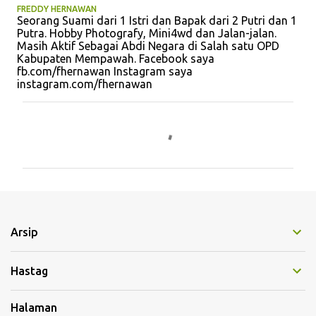
FREDDY HERNAWAN
Seorang Suami dari 1 Istri dan Bapak dari 2 Putri dan 1
Putra. Hobby Photografy, Mini4wd dan Jalan-jalan.
Masih Aktif Sebagai Abdi Negara di Salah satu OPD
Kabupaten Mempawah. Facebook saya
fb.com/fhernawan Instagram saya
instagram.com/fhernawan
K
o
m
e
n
t
Arsip
a
r
Hastag
Halaman