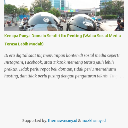
Kenapa Punya Domain Sendiri Itu Penting (Walau Sosial Media
Terasa Lebih Mudah)
Di era digital saat ini, menyimpan konten di sosial media seperti
Instagram, Facebook, atau TikTok memang terasa jauh lebih
praktis. Tidak perlu repot beli domain, tidak perlu memahami
hosting, dan tidak perlu pusing dengan pengaturan teknis. Tinggal
buat akun, lalu unggah—semuanya langsung berjalan. Namun di
balik kemudahan itu, ada satu hal penting yang sering
terlupakan: kepemilikan dan kendali atas konten . Foto Hanya
Pemanis Postingan
Supported by:
fhernawan.my.id
&
muzkha.my.id