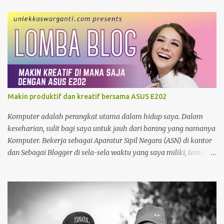
yang sama biasanya charger ayah di pakai ibu, charger adik
dipakai kakak. Apalagi kalau ditengah perjalanan kehabisan
baterai, minjam charger di warung atau toko. nggak tahu
speknya asal maen colok-colokin.
Makin produktif dan kreatif bersama ASUS E202
Komputer adalah perangkat utama dalam hidup saya. Dalam
keseharian, sulit bagi saya untuk jauh dari barang yang namanya
Komputer. Bekerja sebagai Aparatur Sipil Negara (ASN) di kantor
dan Sebagai Blogger di sela-sela waktu yang saya miliki, tentu
menjadikan saya sangat bergantung dengan Komputer. Tak
hanya itu, sebagai seorang yang memiliki hobby fotografi ,
komputer juga saya gunakan untuk mengolah foto dan
mempublishnya ke social media yang saya miliki, memindahkan
foto dari kamera DSLR maupun foto dari Zenfone ke harddisk